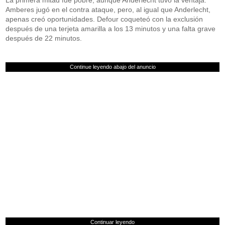
La primera mitad fue pobre, aunque Anderlecht tuvo la ventaja.
Amberes jugó en el contra ataque, pero, al igual que Anderlecht,
apenas creó oportunidades. Defour coqueteó con la exclusión
después de una terjeta amarilla a los 13 minutos y una falta grave
después de 22 minutos.
Continue leyendo abajo del anuncio
Continuar leyendo