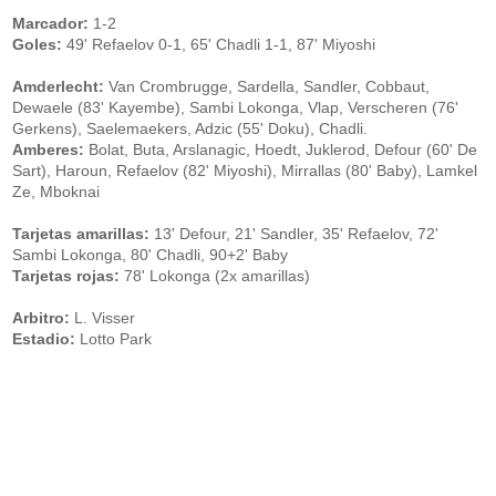
Marcador:
1-2
Goles:
49' Refaelov 0-1, 65' Chadli 1-1, 87' Miyoshi
Amderlecht:
Van Crombrugge, Sardella, Sandler, Cobbaut,
Dewaele (83' Kayembe), Sambi Lokonga, Vlap, Verscheren (76'
Gerkens), Saelemaekers, Adzic (55' Doku), Chadli.
Amberes:
Bolat, Buta, Arslanagic, Hoedt, Juklerod, Defour (60' De
Sart), Haroun, Refaelov (82' Miyoshi), Mirrallas (80' Baby), Lamkel
Ze, Mboknai
Tarjetas amarillas:
13' Defour, 21' Sandler, 35' Refaelov, 72'
Sambi Lokonga, 80' Chadli, 90+2' Baby
Tarjetas rojas:
78' Lokonga (2x amarillas)
Arbitro:
L. Visser
Estadio:
Lotto Park