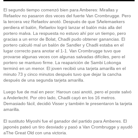
El segundo tiempo comenzó bien para Amberes: Mirallas y
Refaelov no pasaron dos veces del fuerte Van Crombrugge. Pero
la tercera vez Refaelov anotó. Después de que SAelemaekers
perdiera el balón, Refaelov logró lanzar el balón más alla del
portero malva. La respuesta no estuvo ahí por un tiempo, pero
gracias a un error de Bolat, Chadli pudo obtener ganancias. El
portero calculó mal un balón de Sandler y Chadli estaba en el
lugar correcto para anotar el 1-1. Van Crombrugge tuvo que
provarse algunas veces con algunas salvadas difíciles, pero el
portero se mantuvo firme. La reaparición de Sambi Lokonga
terminó en un menor. El joven recibió una tarjeta amarilla en el
minuto 73 y cinco minutos después tuvo que dejar la cancha
después de una segunda tarjeta amarilla.
Luego fue de mal en peor: Haroun casi anotó, pero el poste salvó
a Anderlecht. Por otro lado, Chadli cayó en los 16 metros.
Demasiado fácil, decidió Visser y también le presentaron la tarjeta
amarilla.
El sustituto Miyoshi fue el ganador del partido para Amberes. El
japonés pateó un tiro desviado y pasó a Van Crombrugge y ayudó
aThe Great Old con una victoria.