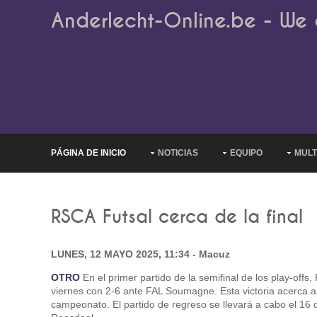
Anderlecht-Online.be - We 
PÁGINA DE INICIO
NOTICIAS
EQUIPO
MULT
RSCA Futsal cerca de la final
LUNES, 12 MAYO 2025, 11:34 - Macuz
OTRO
En el primer partido de la semifinal de los play-offs
viernes con 2-6 ante FAL Soumagne. Esta victoria acerca a l
campeonato. El partido de regreso se llevará a cabo el 16