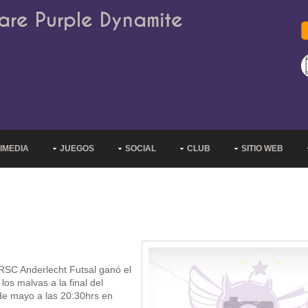
are Purple Dynamite
IMEDIA
JUEGOS
SOCIAL
CLUB
SITIO WEB
, RSC Anderlecht Futsal ganó el
os malvas a la final del
 de mayo a las 20:30hrs en