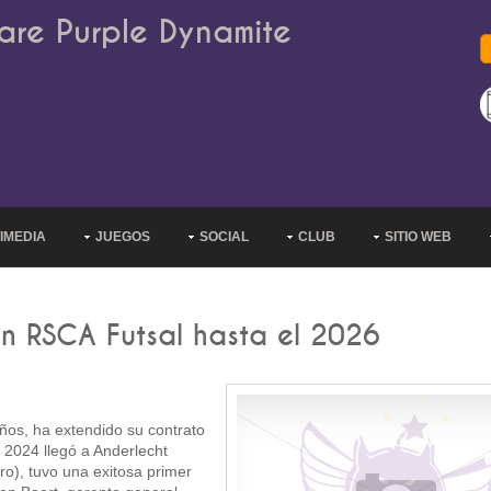
are Purple Dynamite
IMEDIA
JUEGOS
SOCIAL
CLUB
SITIO WEB
n RSCA Futsal hasta el 2026
años, ha extendido su contrato
 2024 llegó a Anderlecht
o), tuvo una exitosa primer