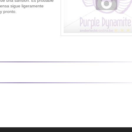
 de una sansión. Es probable
fensa sigue ligeramente
y pronto.