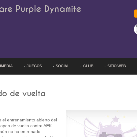
are Purple Dynamite
IMEDIA
JUEGOS
SOCIAL
CLUB
SITIO WEB
do de vuelta
el entrenamiento abierto del
uropeo de vuelta contra AEK
y aún no ha entrenado.