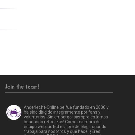
Join the team!
Anderlecht-Online.be fue fundado en 2000 y
ha sido dirigido íntegramente por fans y
voluntarios. Sin embargo, siempre estamos
buscando refuerzos! Como miembro del
equipo web, usted es libre de elegir cuándo
trabaja para nosotros y qué hace. ¿Eres