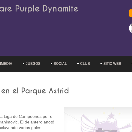
are Purple Dynamite
IMEDIA
JUEGOS
SOCIAL
CLUB
SITIO WEB
en el Parque Astrid
la Liga de Campeones por el
rahimovic. El delantero anotó
ncluyendo varios goles