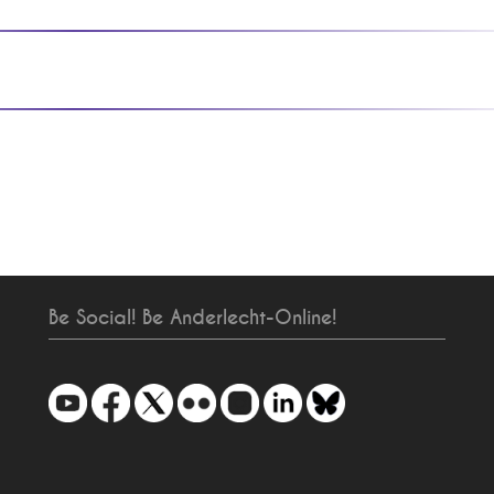
Be Social! Be Anderlecht-Online!