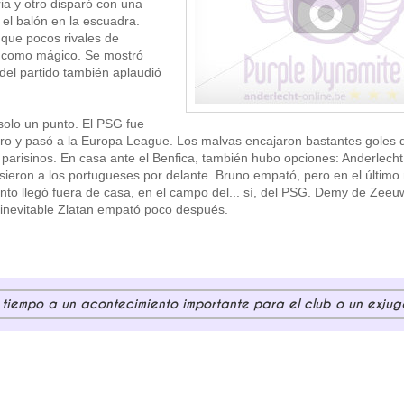
ia y otro disparó con una
el balón en la escuadra.
o que pocos rivales de
o como mágico. Se mostró
l del partido también aplaudió
solo un punto. El PSG fue
ero y pasó a la Europa League. Los malvas encajaron bastantes goles 
parisinos. En casa ante el Benfica, también hubo opciones: Anderlecht
ieron a los portugueses por delante. Bruno empató, pero en el último 
 punto llegó fuera de casa, en el campo del... sí, del PSG. Demy de Zeeu
l inevitable Zlatan empató poco después.
l tiempo a un acontecimiento importante para el club o un exjug