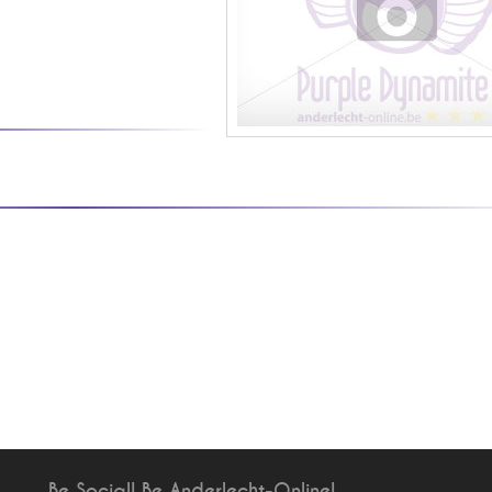
Be Social! Be Anderlecht-Online!