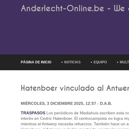
Anderlecht-Online.be - We 
PÁGINA DE INICIO
NOTICIAS
EQUIPO
MULT
Hatenboer vinculado al Antwe
MIÉRCOLES, 3 DICIEMBRE 2025, 12:57 - D.A.B.
TRASPASOS
Los periódicos de Mediahuis escriben esta n
interés en Cedric Hatenboer. El centrocampista no logra im
mientras el Antwerp necesita refuerzos. También hace un a