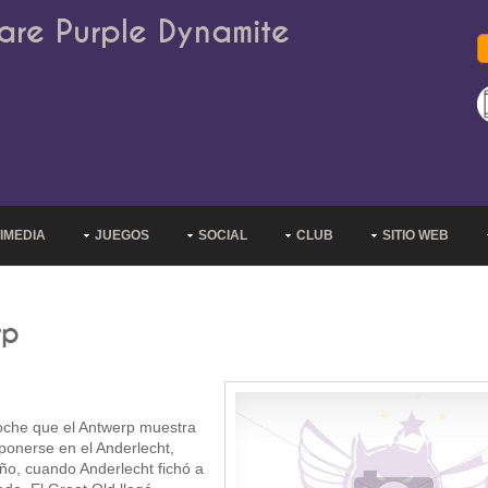
are Purple Dynamite
IMEDIA
JUEGOS
SOCIAL
CLUB
SITIO WEB
rp
oche que el Antwerp muestra
ponerse en el Anderlecht,
ño, cuando Anderlecht fichó a