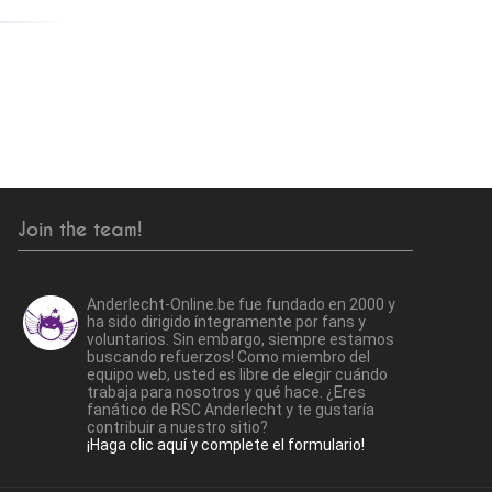
Join the team!
Anderlecht-Online.be fue fundado en 2000 y
ha sido dirigido íntegramente por fans y
voluntarios. Sin embargo, siempre estamos
buscando refuerzos! Como miembro del
equipo web, usted es libre de elegir cuándo
trabaja para nosotros y qué hace. ¿Eres
fanático de RSC Anderlecht y te gustaría
contribuir a nuestro sitio?
¡Haga clic aquí y complete el formulario!