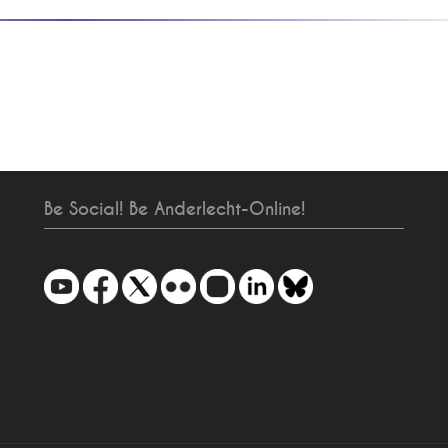
Be Social! Be Anderlecht-Online!