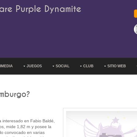
are Purple Dynamite
IMEDIA
JUEGOS
SOCIAL
CLUB
SITIO WEB
amburgo?
a interesado en Fabio Baldé,
os, mide 1,82 m y posee la
ido convocado en varias