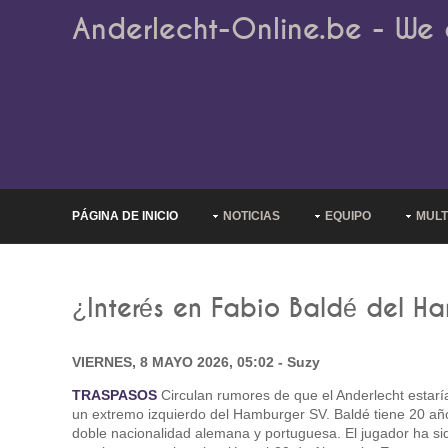
Anderlecht-Online.be - We 
PÁGINA DE INICIO
NOTICIAS
EQUIPO
MULT
¿Interés en Fabio Baldé del H
VIERNES, 8 MAYO 2026, 05:02 - Suzy
TRASPASOS
Circulan rumores de que el Anderlecht estarí
un extremo izquierdo del Hamburger SV. Baldé tiene 20 añ
doble nacionalidad alemana y portuguesa. El jugador ha s