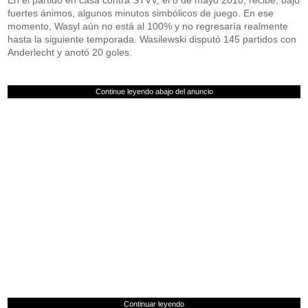
En el partido en casa contra STVV, el 8 de mayo 2010, recibe, bajo
fuertes ánimos, algunos minutos simbólicos de juego. En ese
momento, Wasyl aún no está al 100% y no regresaría realmente
hasta la siguiente temporada. Wasilewski disputó 145 partidos con
Anderlecht y anotó 20 goles.
Continue leyendo abajo del anuncio
Continuar leyendo