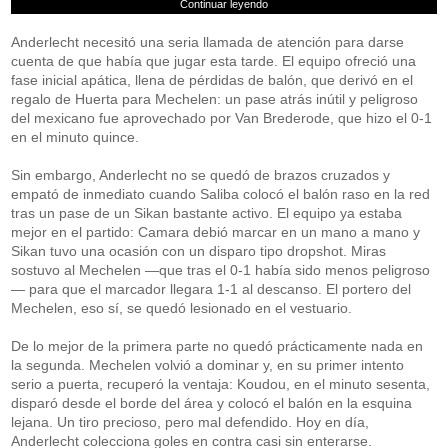
Continuar leyendo
Anderlecht necesitó una seria llamada de atención para darse
cuenta de que había que jugar esta tarde. El equipo ofreció una
fase inicial apática, llena de pérdidas de balón, que derivó en el
regalo de Huerta para Mechelen: un pase atrás inútil y peligroso
del mexicano fue aprovechado por Van Brederode, que hizo el 0-1
en el minuto quince.
Sin embargo, Anderlecht no se quedó de brazos cruzados y
empató de inmediato cuando Saliba colocó el balón raso en la red
tras un pase de un Sikan bastante activo. El equipo ya estaba
mejor en el partido: Camara debió marcar en un mano a mano y
Sikan tuvo una ocasión con un disparo tipo dropshot. Miras
sostuvo al Mechelen —que tras el 0-1 había sido menos peligroso
— para que el marcador llegara 1-1 al descanso. El portero del
Mechelen, eso sí, se quedó lesionado en el vestuario.
De lo mejor de la primera parte no quedó prácticamente nada en
la segunda. Mechelen volvió a dominar y, en su primer intento
serio a puerta, recuperó la ventaja: Koudou, en el minuto sesenta,
disparó desde el borde del área y colocó el balón en la esquina
lejana. Un tiro precioso, pero mal defendido. Hoy en día,
Anderlecht colecciona goles en contra casi sin enterarse.