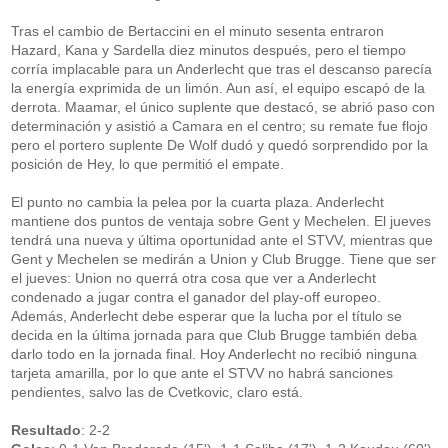
Tras el cambio de Bertaccini en el minuto sesenta entraron
Hazard, Kana y Sardella diez minutos después, pero el tiempo
corría implacable para un Anderlecht que tras el descanso parecía
la energía exprimida de un limón. Aun así, el equipo escapó de la
derrota. Maamar, el único suplente que destacó, se abrió paso con
determinación y asistió a Camara en el centro; su remate fue flojo
pero el portero suplente De Wolf dudó y quedó sorprendido por la
posición de Hey, lo que permitió el empate.
El punto no cambia la pelea por la cuarta plaza. Anderlecht
mantiene dos puntos de ventaja sobre Gent y Mechelen. El jueves
tendrá una nueva y última oportunidad ante el STVV, mientras que
Gent y Mechelen se medirán a Union y Club Brugge. Tiene que ser
el jueves: Union no querrá otra cosa que ver a Anderlecht
condenado a jugar contra el ganador del play-off europeo.
Además, Anderlecht debe esperar que la lucha por el título se
decida en la última jornada para que Club Brugge también deba
darlo todo en la jornada final. Hoy Anderlecht no recibió ninguna
tarjeta amarilla, por lo que ante el STVV no habrá sanciones
pendientes, salvo las de Cvetkovic, claro está.
Resultado
: 2-2