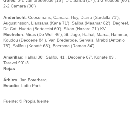
Goles
: 0-1 Van Brederode (15'), 1-1 Saliba (17'), 1-2 Koudou (60'),
2-2 Camara (90')
Anderlecht
: Coosemans, Camara, Hey, Diarra (Sardella 71'),
Augustinsson, Llansana (Kana 71'), Saliba (Maamar 82'), Degreef,
De Cat, Huerta (Bertaccini 60'), Sikan (Hazard 71') KV
Mechelen
: Miras (De Wolf 46'), St. Jago, Halhal, Marsa, Hammar,
Koudou (Decoene 84'), Van Brederode, Servais, Mrabti (Antonio
78'), Salifou (Konaté 68'), Boersma (Raman 84')
Amarillas
: Halhal 38', Salifou 41', Decoene 87', Konaté 89',
Taravel 90'+3
Rojas
: -
Árbitro
: Jan Boterberg
Estadio
: Lotto Park
Fuente: © Propia fuente