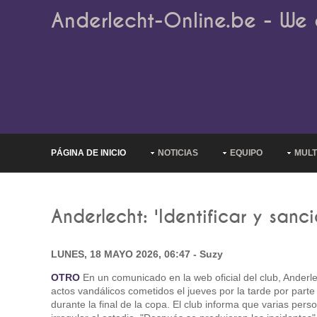
Anderlecht-Online.be - We 
PÁGINA DE INICIO
NOTICIAS
EQUIPO
MULT
Anderlecht: 'Identificar y sanc
LUNES, 18 MAYO 2026, 06:47 - Suzy
OTRO
En un comunicado en la web oficial del club, Anderl
actos vandálicos cometidos el jueves por la tarde por part
durante la final de la copa. El club informa que varias per