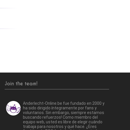
Join the team!
Anderlecht-Online.be fue fundado en 2000 y
ha sido dirigido íntegramente por fans y
voluntarios. Sin embargo, siempre estamos
buscando refuerzos! Como miembro del
equipo web, usted es libre de elegir cuándo
trabaja para nosotros y qué hace. ¿Eres