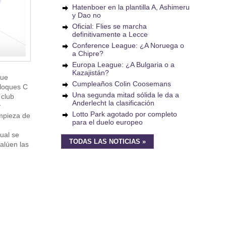
Hatenboer en la plantilla A, Ashimeru
y Dao no
Oficial: Flies se marcha
definitivamente a Lecce
Conference League: ¿A Noruega o
a Chipre?
Europa League: ¿A Bulgaria o a
Kazajistán?
que
Cumpleaños Colin Coosemans
bloques C
Una segunda mitad sólida le da a
 club
Anderlecht la clasificación
y
Lotto Park agotado por completo
impieza de
para el duelo europeo
ual se
TODAS LAS NOTICIAS »
valúen las