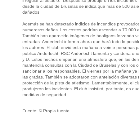
irregular al estadio. "Después se produjeron los incidentes"
desde la ciudad de Bruselas se indica que más de 500 asi
dañados.
Además se han detectado indicios de incendios provocados
numerosos daños. Los costes podrían ascender a 70.000 e
También han aparecido imágenes de hooligans forzando vall
entradas. Anderlecht informa ahora que hará todo lo posible
los autores. El club envió esta mañana a veinte personas p
publicó Anderlecht. RSC Anderlecht lamenta y condena enérg
y D. Estos hechos empañan una atmósfera que, en las demás
mantendrá consultas con la Ciudad de Bruselas y con los or
sancionar a los responsables. El viernes por la mañana ya 
las gradas. También se adoptaron con antelación diversas 
protección de la pista de atletismo. Lamentablemente, el cl
produjeron los incidentes. El club insistirá, por tanto, en 
medidas de seguridad.
Fuente: © Propia fuente