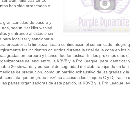
, señalan. Mientras tanto,
entos han sido arrancados o
, gran cantidad de basura y
uros, según Het Nieuwsblad.
as y entrando al estadio sin
 para localizar y sancionar a
ara proceder a la limpieza. Lea a continuación el comunicado íntegro 
icamente los incidentes ocurridos durante la final de la copa en los 
 gradas en púrpura y blanco, fue fantástica. En los próximos días el
ganizadores del encuentro, la KBVB y la Pro League, para identificar 
había 20 stewards y personal de seguridad del club trabajando en la l
medidas de precaución, como un barrido exhaustivo de las gradas y la
ub constata que un grupo forzó su acceso a los bloques C y D, tras lo c
que las partes organizadoras de este partido, la KBVB y la Pro League, e