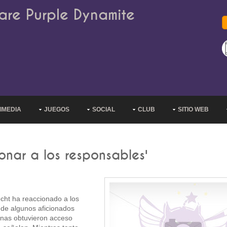
are Purple Dynamite
IMEDIA
JUEGOS
SOCIAL
CLUB
SITIO WEB
ionar a los responsables'
echt ha reaccionado a los
e de algunos aficionados
sonas obtuvieron acceso