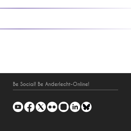
Be Social! Be Anderlecht-Online!