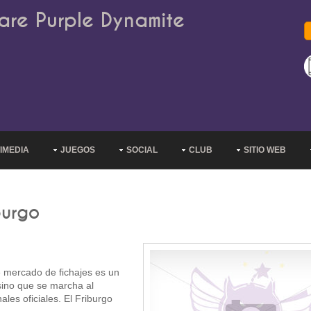
are Purple Dynamite
IMEDIA
JUEGOS
SOCIAL
CLUB
SITIO WEB
burgo
e mercado de fichajes es un
sino que se marcha al
ales oficiales. El Friburgo