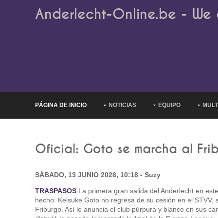
Anderlecht-Online.be - We 
PÁGINA DE INICIO
NOTICIAS
EQUIPO
MULT
Oficial: Goto se marcha al Fri
SÁBADO, 13 JUNIO 2026, 10:18 - Suzy
TRASPASOS
La primera gran salida del Anderlecht en est
hecho: Keisuke Goto no regresa de su cesión en el STVV, 
Friburgo. Así lo anuncia el club púrpura y blanco en sus can