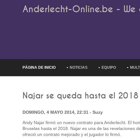
Anderlecht-Online.be - We 
PÁGINA DE INICIO
NOTICIAS
EQUIPO
MULT
Najar se queda hasta el 2018
DOMINGO, 4 MAYO 2014, 22:31 - Suzy
Andy Najar firmó un nuevo contrato para Anderlecht. El h
Bruselas hasta el 2018. Najar es una de las revelaciones d
ofreció un contrato mejorado y el jugador lo firmó.