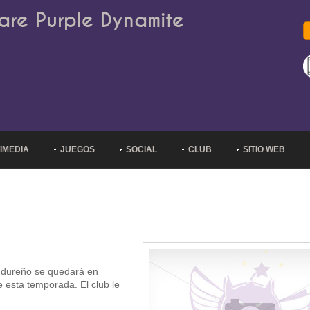
are Purple Dynamite
IMEDIA
JUEGOS
SOCIAL
CLUB
SITIO WEB
ondureño se quedará en
e esta temporada. El club le