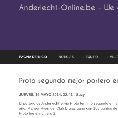
Anderlecht-Online.be - We 
PÁGINA DE INICIO
NOTICIAS
EQUIPO
MULT
Proto segundo mejor portero en
JUEVES, 15 MAYO 2014, 22:41 - Suzy
El portero de Anderlecht Silvio Proto terminó segundo en la
año. Mahew Ryan del Club Brujas ganó con 186 puntos de 
Proto fué el número 1.