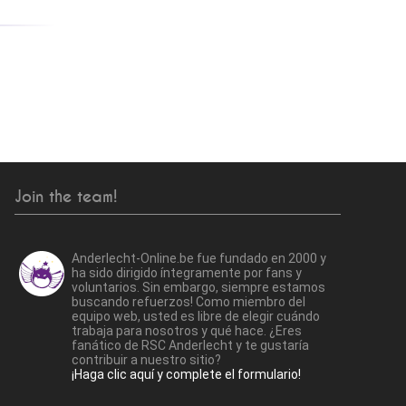
Join the team!
Anderlecht-Online.be fue fundado en 2000 y
ha sido dirigido íntegramente por fans y
voluntarios. Sin embargo, siempre estamos
buscando refuerzos! Como miembro del
equipo web, usted es libre de elegir cuándo
trabaja para nosotros y qué hace. ¿Eres
fanático de RSC Anderlecht y te gustaría
contribuir a nuestro sitio?
¡Haga clic aquí y complete el formulario!