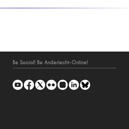
Be Social! Be Anderlecht-Online!