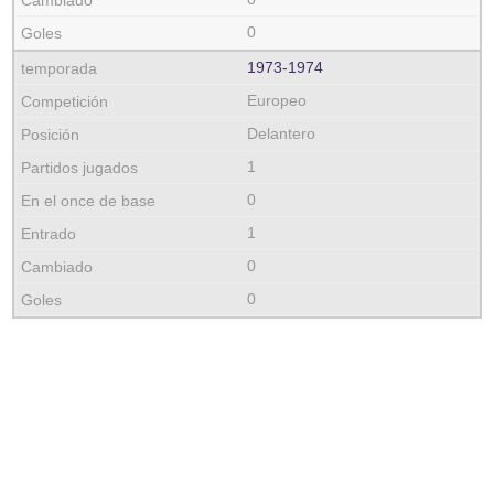
0
1973‑1974
Europeo
Delantero
1
0
1
0
0