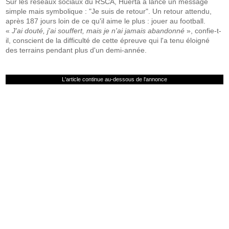
Sur les réseaux sociaux du RSCA, Huerta a lancé un message
simple mais symbolique : "Je suis de retour". Un retour attendu,
après 187 jours loin de ce qu'il aime le plus : jouer au football.
«
J'ai douté, j'ai souffert, mais je n'ai jamais abandonné
», confie-t-
il, conscient de la difficulté de cette épreuve qui l'a tenu éloigné
des terrains pendant plus d'un demi‑année.
L'article continue au-dessous de l'annonce