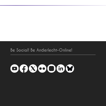
Be Social! Be Anderlecht-Online!