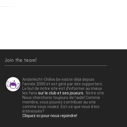
Join the team!
Anderlecht-Online.be existe déjà depuis
l'année 2000 et est géré par des supporters.
Le but de notre site est d'informer au mieux
les fans
sur le club et ses joueurs.
Notre site
Nous cherchons toujours de l'aide! Comme
membre, vous pouvez contribuer au site
comme vous voulez. Est-ce que vous êtes
intéressés?
Cliquez ici pour nous rejoindre!