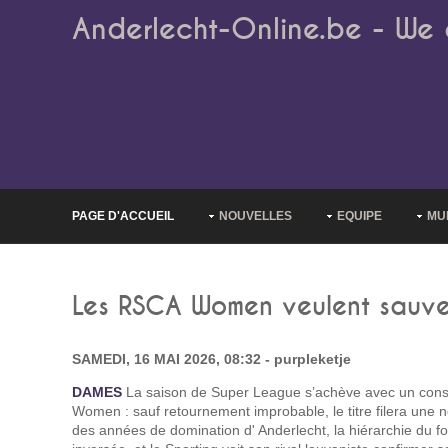
Anderlecht-Online.be - We 
PAGE D'ACCUEIL
NOUVELLES
EQUIPE
MU
Les RSCA Women veulent sauve
SAMEDI, 16 MAI 2026, 08:32 - purpleketje
DAMES
La saison de Super League s’achève avec un cons
Women : sauf retournement improbable, le titre filera une n
des années de domination d' Anderlecht, la hiérarchie du foo