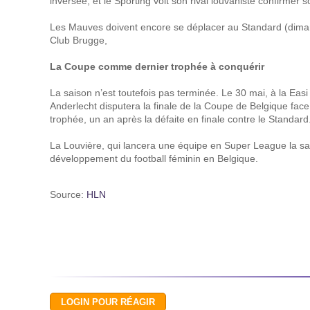
inversée, et le Sporting voit son rival louvaniste confirmer 
Les Mauves doivent encore se déplacer au Standard (diman
Club Brugge,
La Coupe comme dernier trophée à conquérir
La saison n’est toutefois pas terminée. Le 30 mai, à la Eas
Anderlecht disputera la finale de la Coupe de Belgique fa
trophée, un an après la défaite en finale contre le Standard
La Louvière, qui lancera une équipe en Super League la sai
développement du football féminin en Belgique.
Source:
HLN