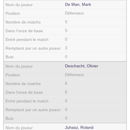
De Man, Mark
Défenseur
5
5
0
3
0
Deschacht, Olivier
Défenseur
6
6
0
0
0
Juhasz, Roland