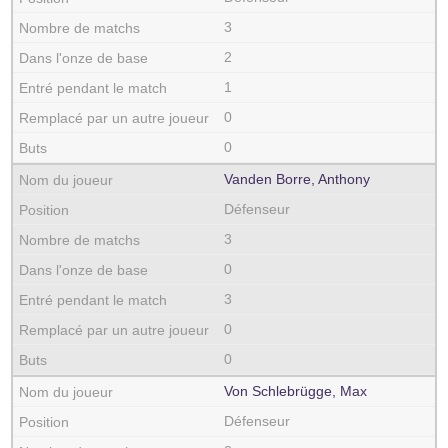
3
2
1
0
0
Vanden Borre, Anthony
Défenseur
3
0
3
0
0
Von Schlebrügge, Max
Défenseur