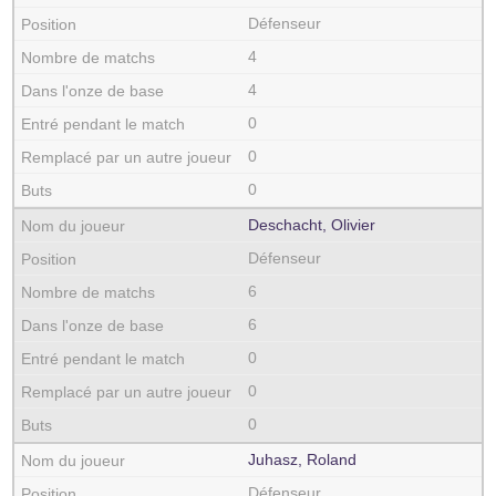
Défenseur
4
4
0
0
0
Deschacht, Olivier
Défenseur
6
6
0
0
0
Juhasz, Roland
Défenseur