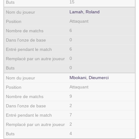
15
Lamah, Roland
Attaquant
6
0
6
0
0
Mbokani, Dieumerci
Attaquant
9
2
7
2
4