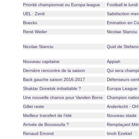
Priorité championnat ou Europa league
Football le lundi
UEL : Zenit
Satisfaction mer
Boeckx
Emination en Co
René Weiler
Nicolae Stanciu
Nicolae Stanciu
Quid de Stefano
Nouveau capitaine
Appiah
Dernière rencontre de la saison
Qui sera champi
Back gauche saison 2016-2017
Défenseurs cent
Shaktar Donetsk imbattable ?
Europa League:
Une nouvelle chance pour Vanden Borre
Champion natio
Gillet reste
Anderlecht - OH
Meilleur transfert de l'été
Nouveau stade
Arrivée de Boussoufa ?
Remplaçant Mitr
Renaud Emond
Imoh Ezekiel