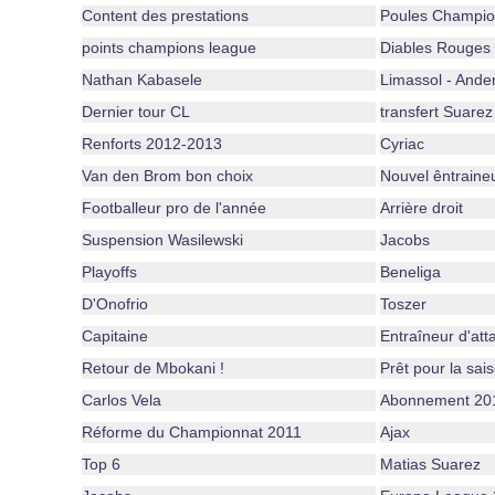
Content des prestations
Poules Champio
points champions league
Diables Rouge
Nathan Kabasele
Limassol - Ander
Dernier tour CL
transfert Suarez
Renforts 2012-2013
Cyriac
Van den Brom bon choix
Nouvel êntraine
Footballeur pro de l'année
Arrière droit
Suspension Wasilewski
Jacobs
Playoffs
Beneliga
D'Onofrio
Toszer
Capitaine
Entraîneur d'att
Retour de Mbokani !
Prêt pour la sai
Carlos Vela
Abonnement 20
Réforme du Championnat 2011
Ajax
Top 6
Matias Suarez