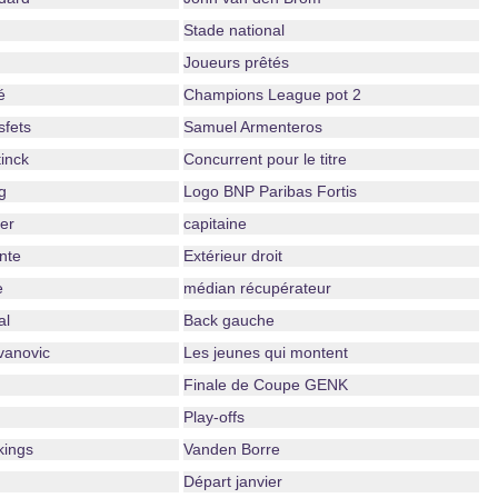
Stade national
Joueurs prêtés
é
Champions League pot 2
sfets
Samuel Armenteros
inck
Concurrent pour le titre
g
Logo BNP Paribas Fortis
er
capitaine
nte
Extérieur droit
e
médian récupérateur
al
Back gauche
vanovic
Les jeunes qui montent
Finale de Coupe GENK
Play-offs
kings
Vanden Borre
Départ janvier