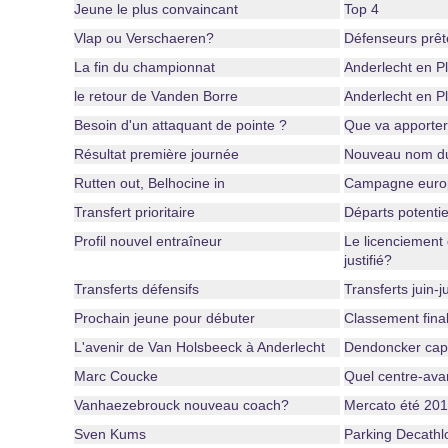
Jeune le plus convaincant
Top 4
Vlap ou Verschaeren?
Défenseurs prêt
La fin du championnat
Anderlecht en Pl
le retour de Vanden Borre
Anderlecht en Pl
Besoin d'un attaquant de pointe ?
Que va apporte
Résultat première journée
Nouveau nom d
Rutten out, Belhocine in
Campagne euro
Transfert prioritaire
Départs potentie
Profil nouvel entraîneur
Le licenciement
justifié?
Transferts défensifs
Transferts juin-j
Prochain jeune pour débuter
Classement fina
L'avenir de Van Holsbeeck à Anderlecht
Dendoncker capi
Marc Coucke
Quel centre-ava
Vanhaezebrouck nouveau coach?
Mercato été 20
Sven Kums
Parking Decathlo