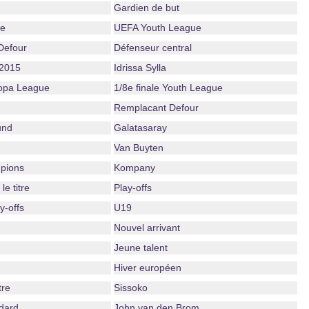
Gardien de but
he
UEFA Youth League
Defour
Défenseur central
 2015
Idrissa Sylla
ropa League
1/8e finale Youth League
Remplacant Defour
und
Galatasaray
Van Buyten
pions
Kompany
e titre
Play-offs
-offs
U19
Nouvel arrivant
Jeune talent
Hiver européen
tre
Sissoko
dard
John van den Brom