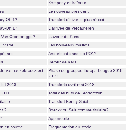
Kompany entraîneur
és
Le nouveau président
ay-Off 1?
Transfert d'hiver le plus réussi
ay-Off 1?
L'arrivée de Vercauteren
r Van Crombrugge?
L'avenir de Kums
u Stade
Les nouveaux maillots
péenne
Anderlecht dans les PO1?
ls
Retour de Kara
 de Vanhaezebrouck est
Phase de groupes Europa League 2018-
2019
ullet 2018
Transferts avril-mai 2018
l PO1
Total des buts de Teodorczyk
taine
Transfert Kenny Saief
nt ?
Boeckx ou Sels comme titulaire?
17
App mobile
n en shuttle
Fréquentation du stade