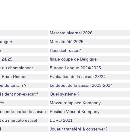
Mercato hivernal 2026
rangers
Mercato été 2025
5
Hasi doit rester?
l 24/25
finale coupe de Belgique
e du championnat
Europa League 2024/2025
 Brian Riemer
Evaluation de la saison 23/24
eu de terrain ?
Le début de la saison 2023-2024
sident non-exécutif
Quel système ?
tés
Mazzu remplace Kompany
seconde partie de saison
Position Vincent Kompany
t du mercato estival
EURO 2021
i
Joueur transféré à conserver?