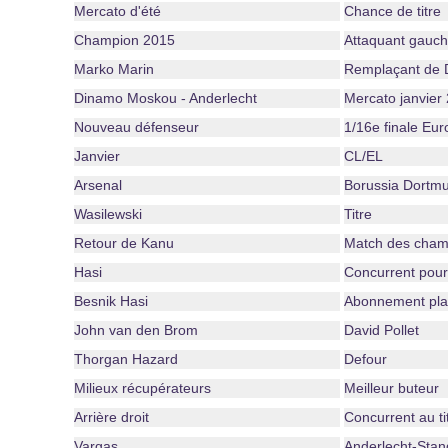
Mercato d'été
Chance de titre
Champion 2015
Attaquant gauc
Marko Marin
Remplaçant de 
Dinamo Moskou - Anderlecht
Mercato janvier
Nouveau défenseur
1/16e finale Eu
Janvier
CL/EL
Arsenal
Borussia Dortm
Wasilewski
Titre
Retour de Kanu
Match des cham
Hasi
Concurrent pour l
Besnik Hasi
Abonnement play
John van den Brom
David Pollet
Thorgan Hazard
Defour
Milieux récupérateurs
Meilleur buteur
Arrière droit
Concurrent au ti
Vargas
Anderlecht-Stan