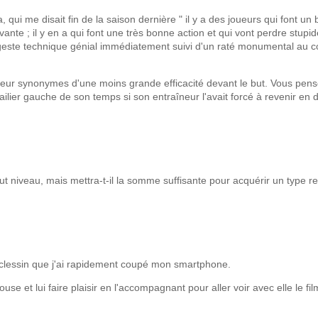
, qui me disait fin de la saison dernière " il y a des joueurs qui font un
nte ; il y en a qui font une très bonne action et qui vont perdre stupi
n geste technique génial immédiatement suivi d'un raté monumental au c
cheur synonymes d'une moins grande efficacité devant le but. Vous pen
ilier gauche de son temps si son entraîneur l'avait forcé à revenir en 
t niveau, mais mettra-t-il la somme suffisante pour acquérir un type
 Sclessin que j'ai rapidement coupé mon smartphone.
se et lui faire plaisir en l'accompagnant pour aller voir avec elle le fil