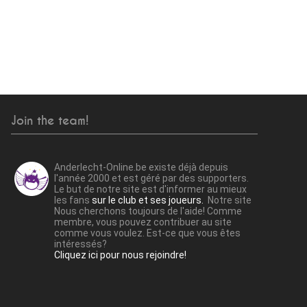
Join the team!
Anderlecht-Online.be existe déjà depuis
l'année 2000 et est géré par des supporters.
Le but de notre site est d'informer au mieux
les fans
sur le club et ses joueurs.
Notre site
Nous cherchons toujours de l'aide! Comme
membre, vous pouvez contribuer au site
comme vous voulez. Est-ce que vous êtes
intéressés?
Cliquez ici pour nous rejoindre!