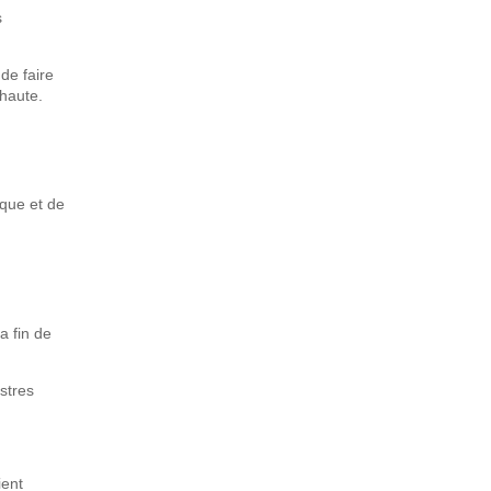
s
de faire
haute.
ique et de
a fin de
stres
ient