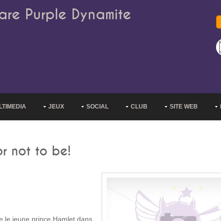
are Purple Dynamite
LTIMEDIA
JEUX
SOCIAL
CLUB
SITE WEB
r not to be!
se le jeune prince Hamlet dans