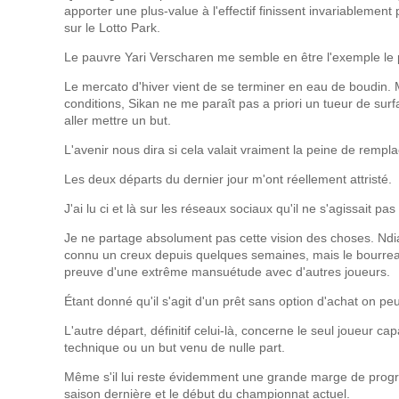
apporter une plus-value à l'effectif finissent invariablement
sur le Lotto Park.
Le pauvre Yari Verscharen me semble en être l'exemple le 
Le mercato d'hiver vient de se terminer en eau de boudin. M
conditions, Sikan ne me paraît pas a priori un tueur de surfa
aller mettre un but.
L'avenir nous dira si cela valait vraiment la peine de rempl
Les deux départs du dernier jour m'ont réellement attristé.
J'ai lu ci et là sur les réseaux sociaux qu'il ne s'agissait pa
Je ne partage absolument pas cette vision des choses. Ndi
connu un creux depuis quelques semaines, mais le bourreau
preuve d'une extrême mansuétude avec d'autres joueurs.
Étant donné qu'il s'agit d'un prêt sans option d'achat on pe
L'autre départ, définitif celui-là, concerne le seul joueur ca
technique ou un but venu de nulle part.
Même s'il lui reste évidemment une grande marge de progre
saison dernière et le début du championnat actuel.