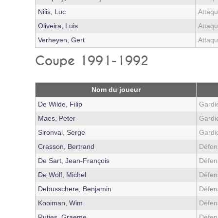
Nilis, Luc
Attaqu
Oliveira, Luis
Attaqu
Verheyen, Gert
Attaqu
Coupe 1991-1992
Nom du joueur
De Wilde, Filip
Gardi
Maes, Peter
Gardi
Sironval, Serge
Gardi
Crasson, Bertrand
Défen
De Sart, Jean-François
Défen
De Wolf, Michel
Défen
Debusschere, Benjamin
Défen
Kooiman, Wim
Défen
Rutjes, Graeme
Défen