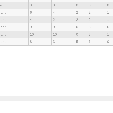
an
9
9
0
0
0
uant
6
4
2
2
1
uant
4
2
2
2
1
uant
9
9
0
3
6
uant
10
10
0
3
1
uant
8
3
5
1
0