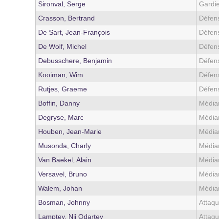
Sironval, Serge
Gardi
Crasson, Bertrand
Défen
De Sart, Jean-François
Défen
De Wolf, Michel
Défen
Debusschere, Benjamin
Défen
Kooiman, Wim
Défen
Rutjes, Graeme
Défen
Boffin, Danny
Média
Degryse, Marc
Média
Houben, Jean-Marie
Média
Musonda, Charly
Média
Van Baekel, Alain
Média
Versavel, Bruno
Média
Walem, Johan
Média
Bosman, Johnny
Attaqu
Lamptey, Nii Odartey
Attaqu