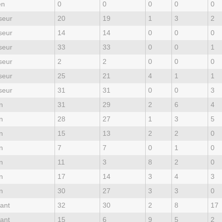
en
0
0
0
0
0
seur
20
19
1
3
2
seur
14
14
0
0
0
seur
33
33
0
0
1
seur
2
2
0
0
0
seur
25
21
4
1
1
seur
31
31
0
0
3
n
31
29
2
6
4
n
28
27
1
3
5
n
15
13
2
2
0
n
7
7
0
1
0
n
11
3
8
2
0
n
17
14
3
4
3
n
30
27
3
3
0
ant
32
30
2
8
17
ant
15
6
9
5
2