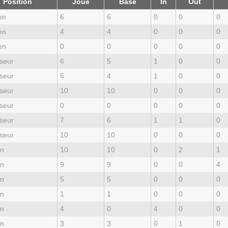
Position
Joué
Base
In
Out
en
6
6
0
0
0
en
4
4
0
0
0
en
0
0
0
0
0
seur
6
5
1
0
0
seur
5
4
1
0
0
seur
10
10
0
0
0
seur
0
0
0
0
0
seur
7
6
1
1
0
seur
10
10
0
0
0
an
10
10
0
2
1
an
9
9
0
0
4
an
5
5
0
0
0
an
1
1
0
0
0
an
4
0
4
0
0
an
3
3
0
1
0