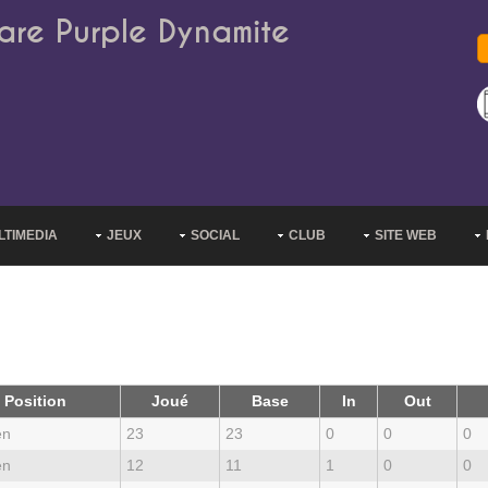
are Purple Dynamite
LTIMEDIA
JEUX
SOCIAL
CLUB
SITE WEB
Position
Joué
Base
In
Out
en
23
23
0
0
0
en
12
11
1
0
0