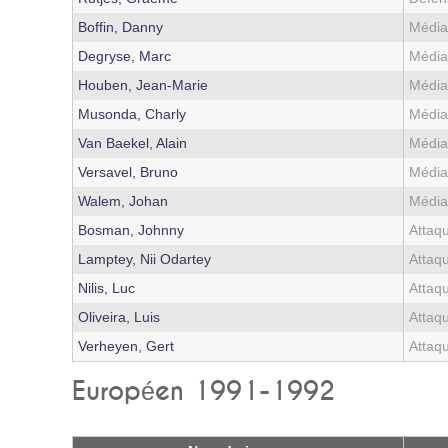
Boffin, Danny
Médi
Degryse, Marc
Médi
Houben, Jean-Marie
Médi
Musonda, Charly
Médi
Van Baekel, Alain
Médi
Versavel, Bruno
Médi
Walem, Johan
Médi
Bosman, Johnny
Attaq
Lamptey, Nii Odartey
Attaq
Nilis, Luc
Attaq
Oliveira, Luis
Attaq
Verheyen, Gert
Attaq
Européen 1991-1992