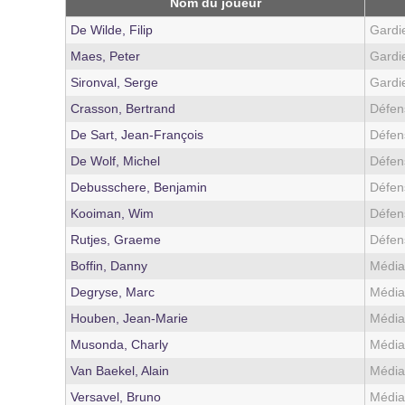
Nom du joueur
De Wilde, Filip
Gardi
Maes, Peter
Gardi
Sironval, Serge
Gardi
Crasson, Bertrand
Défen
De Sart, Jean-François
Défen
De Wolf, Michel
Défen
Debusschere, Benjamin
Défen
Kooiman, Wim
Défen
Rutjes, Graeme
Défen
Boffin, Danny
Médi
Degryse, Marc
Médi
Houben, Jean-Marie
Médi
Musonda, Charly
Médi
Van Baekel, Alain
Médi
Versavel, Bruno
Médi