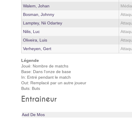
Walem, Johan
Médi
Bosman, Johnny
Attaq
Lamptey, Nii Odartey
Attaq
Nilis, Luc
Attaq
Oliveira, Luis
Attaq
Verheyen, Gert
Attaq
Légende
Joué: Nombre de matchs
Base: Dans l'onze de base
In: Entré pendant le match
Out: Remplacé par un autre joueur
Buts: Buts
Entraineur
Aad De Mos