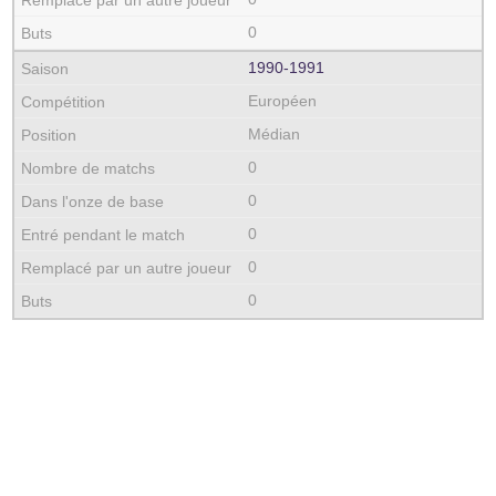
0
1990‑1991
Européen
Médian
0
0
0
0
0