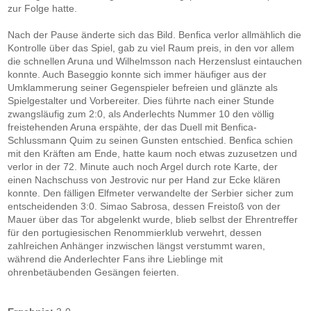
zur Folge hatte.
Nach der Pause änderte sich das Bild. Benfica verlor allmählich die
Kontrolle über das Spiel, gab zu viel Raum preis, in den vor allem
die schnellen Aruna und Wilhelmsson nach Herzenslust eintauchen
konnte. Auch Baseggio konnte sich immer häufiger aus der
Umklammerung seiner Gegenspieler befreien und glänzte als
Spielgestalter und Vorbereiter. Dies führte nach einer Stunde
zwangsläufig zum 2:0, als Anderlechts Nummer 10 den völlig
freistehenden Aruna erspähte, der das Duell mit Benfica-
Schlussmann Quim zu seinen Gunsten entschied. Benfica schien
mit den Kräften am Ende, hatte kaum noch etwas zuzusetzen und
verlor in der 72. Minute auch noch Argel durch rote Karte, der
einen Nachschuss von Jestrovic nur per Hand zur Ecke klären
konnte. Den fälligen Elfmeter verwandelte der Serbier sicher zum
entscheidenden 3:0. Simao Sabrosa, dessen Freistoß von der
Mauer über das Tor abgelenkt wurde, blieb selbst der Ehrentreffer
für den portugiesischen Renommierklub verwehrt, dessen
zahlreichen Anhänger inzwischen längst verstummt waren,
während die Anderlechter Fans ihre Lieblinge mit
ohrenbetäubenden Gesängen feierten.