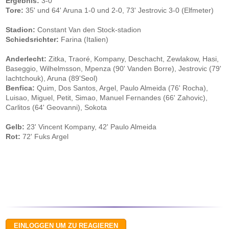
Ergebnis:
3-0
Tore:
35' und 64' Aruna 1-0 und 2-0, 73' Jestrovic 3-0 (Elfmeter)
Stadion:
Constant Van den Stock-stadion
Schiedsrichter:
Farina (Italien)
Anderlecht:
Zitka, Traoré, Kompany, Deschacht, Zewlakow, Hasi,
Baseggio, Wilhelmsson, Mpenza (90' Vanden Borre), Jestrovic (79'
Iachtchouk), Aruna (89'Seol)
Benfica:
Quim, Dos Santos, Argel, Paulo Almeida (76' Rocha),
Luisao, Miguel, Petit, Simao, Manuel Fernandes (66' Zahovic),
Carlitos (64' Geovanni), Sokota
Gelb:
23' Vincent Kompany, 42' Paulo Almeida
Rot:
72' Fuks Argel