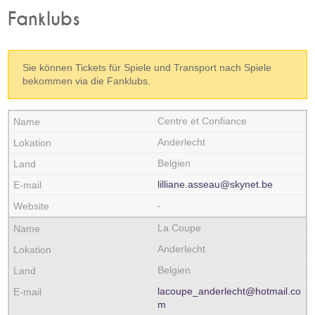
Fanklubs
Sie können Tickets für Spiele und Transport nach Spiele
bekommen via die Fanklubs.
Centre et Confiance
Anderlecht
Belgien
lilliane.asseau@skynet.be
-
La Coupe
Anderlecht
Belgien
lacoupe_anderlecht@hotmail.co
m