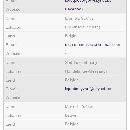
levequeserge@skynet.be
Facebook
Emmels St.Vith
Crombach (St.Vith)
Belgien
rsca.emmels.sv@hotmail.com
-
Sud-Luxembourg
Hondelange-Messancy
Belgien
lejardindyvan@skynet.be
-
Marie Thérèse
Leuven
Belgien