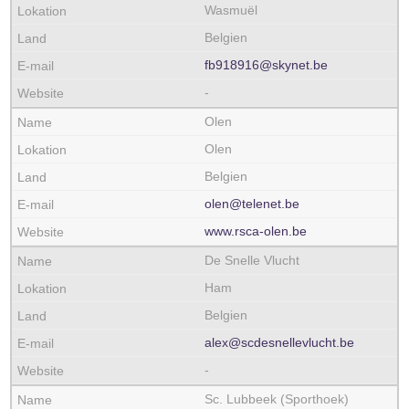
Wasmuël
Belgien
fb918916@skynet.be
-
Olen
Olen
Belgien
olen@telenet.be
www.rsca-olen.be
De Snelle Vlucht
Ham
Belgien
alex@scdesnellevlucht.be
-
Sc. Lubbeek (Sporthoek)