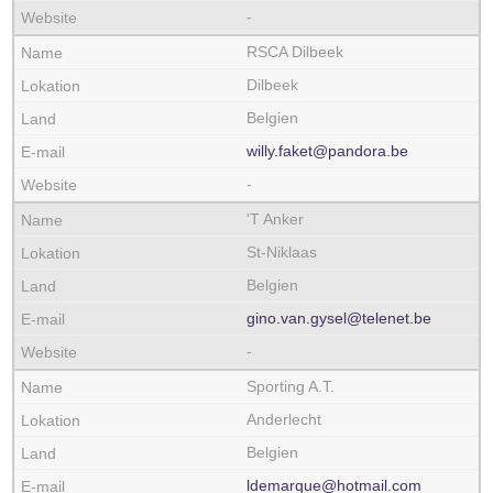
-
RSCA Dilbeek
Dilbeek
Belgien
willy.faket@pandora.be
-
'T Anker
St-Niklaas
Belgien
gino.van.gysel@telenet.be
-
Sporting A.T.
Anderlecht
Belgien
ldemarque@hotmail.com