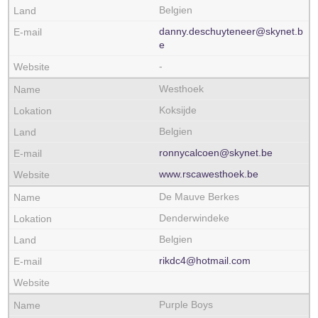
Belgien
danny.deschuyteneer@skynet.b
e
-
Westhoek
Koksijde
Belgien
ronnycalcoen@skynet.be
www.rscawesthoek.be
De Mauve Berkes
Denderwindeke
Belgien
rikdc4@hotmail.com
Purple Boys