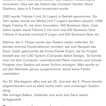
renovieren. Dies war die Geburt das Constant Vanden Stock
Stadions, dass in 5 Fasen konstruiert wurde.
1983 wurde Tribüne I (mit 24 Logen) in Betrieb genommen. Ein
Jahr später wurde ein Winkel (mit 7 Logen) daneben plaziert. 1986
folgte Tribüne III, mit einer Innovation: 600 Business-Sitze. Zwei
Jahre später stand Tribüne II mit noch mal 400 Business-Sitze.
Tribüne IV brachte nochmal 8 Logen und 550 Business-Sitze ein.
Währen der 5. Phase wurde das Stadion weiter vollendet. Es
werden enorme Konstruktionen montiert, wie zum Beispiel das
Dach. Dafür gebrauchte die Firma Partek Ergon, die für Projekt
bestellt war, ein CAD System (Computer Aided Design). So konnte
man mit dem Computer, rasendschnell Pläne machen und virtuele
Projekte vom Stadion auf einen Schirm anzeigen. Alles wurde so
auf den Milimeter genau ausgerechnet, damit keine Fehler
unterliefen!
Am 30. Mai begann alles und am 26. Juni war die 5. Phase bereits
abgeschlossen und es blieb nichts mehr vom vorherigen Stadion
übrig.
Alle schräge Balken, Geländer und auch das Dach waren
fertiggestellt...