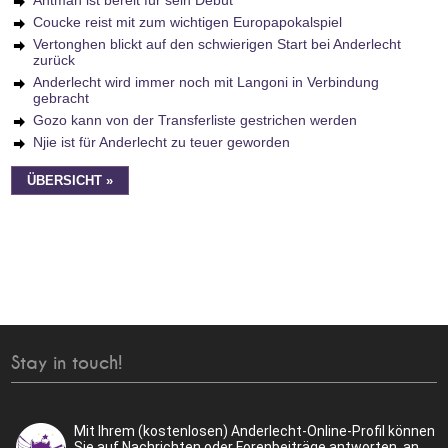
Antman ist bereit für sein Debüt
Coucke reist mit zum wichtigen Europapokalspiel
Vertonghen blickt auf den schwierigen Start bei Anderlecht
zurück
Anderlecht wird immer noch mit Langoni in Verbindung
gebracht
Gozo kann von der Transferliste gestrichen werden
Njie ist für Anderlecht zu teuer geworden
ÜBERSICHT »
Stay in touch!
Mit Ihrem (kostenlosen) Anderlecht-Online-Profil können
Sie auf Nachrichten oder Forenbeiträge antworten, an