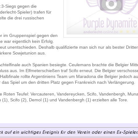
4:3-Siegs gegen die
derlecht-Spieler) trafen für
te die drei russischen
tor im Gruppenspiel gegen den
 war eigentlich kein Erfolg.
eut unentschieden. Deshalb qualifizierte man sich nur als bester Dritter
ärkere Sowjetunion aus.
htelfinale auch Spanien besiegte. Ceulemans brachte die Belgier Mitt
hluss aus. Im Elfmeterschießen traf Scifo erneut. Die Belgier verschos
 Halbfinale rollte Argentiniens Team um Maradona die Belgier jedoch au
or das Spiel um den dritten Platz gegen Frankreich nach Verlängerung.
 die Roten Teufel: Vercauteren, Vandereycken, Scifo, Vandenbergh, Mun
1), Scifo (2), Demol (1) und Vandenbergh (1) erzielten alle Tore.
ck auf ein wichtiges Ereignis für den Verein oder einen Ex-Spieler.