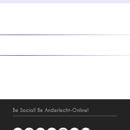
Be Social! Be Anderlecht-Online!