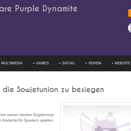
are Purple Dynamite
MULTIMEDIA
GAMES
SOCIAL
VEREIN
WEBSITE
, die Sowjetunion zu besiegen
ines seiner besten Ergebnisse
n Anderlecht-Spielern spielen