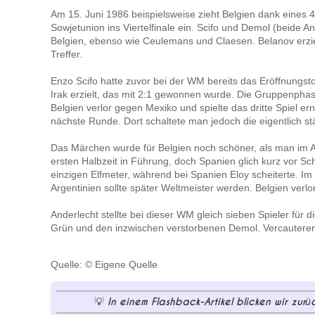
Am 15. Juni 1986 beispielsweise zieht Belgien dank eines 
Sowjetunion ins Viertelfinale ein. Scifo und Demol (beide An
Belgien, ebenso wie Ceulemans und Claesen. Belanov erziel
Treffer.
Enzo Scifo hatte zuvor bei der WM bereits das Eröffnungs
Irak erzielt, das mit 2:1 gewonnen wurde. Die Gruppenphase
Belgien verlor gegen Mexiko und spielte das dritte Spiel ern
nächste Runde. Dort schaltete man jedoch die eigentlich st
Das Märchen wurde für Belgien noch schöner, als man im Ac
ersten Halbzeit in Führung, doch Spanien glich kurz vor Sc
einzigen Elfmeter, während bei Spanien Eloy scheiterte. Im
Argentinien sollte später Weltmeister werden. Belgien verl
Anderlecht stellte bei dieser WM gleich sieben Spieler für
Grün und den inzwischen verstorbenen Demol. Vercauteren (
Quelle: © Eigene Quelle
In einem Flashback-Artikel blicken wir zurü