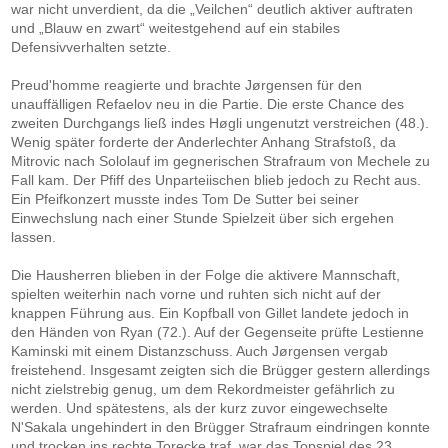
war nicht unverdient, da die „Veilchen“ deutlich aktiver auftraten
und „Blauw en zwart“ weitestgehend auf ein stabiles
Defensivverhalten setzte.
Preud'homme reagierte und brachte Jørgensen für den
unauffälligen Refaelov neu in die Partie. Die erste Chance des
zweiten Durchgangs ließ indes Høgli ungenutzt verstreichen (48.).
Wenig später forderte der Anderlechter Anhang Strafstoß, da
Mitrovic nach Sololauf im gegnerischen Strafraum von Mechele zu
Fall kam. Der Pfiff des Unparteiischen blieb jedoch zu Recht aus.
Ein Pfeifkonzert musste indes Tom De Sutter bei seiner
Einwechslung nach einer Stunde Spielzeit über sich ergehen
lassen.
Die Hausherren blieben in der Folge die aktivere Mannschaft,
spielten weiterhin nach vorne und ruhten sich nicht auf der
knappen Führung aus. Ein Kopfball von Gillet landete jedoch in
den Händen von Ryan (72.). Auf der Gegenseite prüfte Lestienne
Kaminski mit einem Distanzschuss. Auch Jørgensen vergab
freistehend. Insgesamt zeigten sich die Brügger gestern allerdings
nicht zielstrebig genug, um dem Rekordmeister gefährlich zu
werden. Und spätestens, als der kurz zuvor eingewechselte
N'Sakala ungehindert in den Brügger Strafraum eindringen konnte
und trocken ins rechte Torecke traf, war das Topspiel des 23.