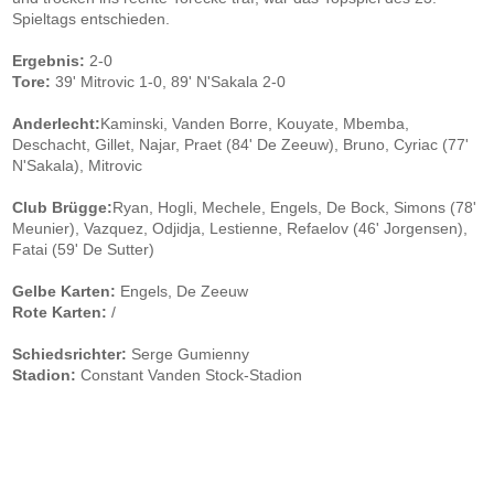
Spieltags entschieden.
Ergebnis:
2-0
Tore:
39' Mitrovic 1-0, 89' N'Sakala 2-0
Anderlecht:
Kaminski, Vanden Borre, Kouyate, Mbemba,
Deschacht, Gillet, Najar, Praet (84' De Zeeuw), Bruno, Cyriac (77'
N'Sakala), Mitrovic
Club Brügge:
Ryan, Hogli, Mechele, Engels, De Bock, Simons (78'
Meunier), Vazquez, Odjidja, Lestienne, Refaelov (46' Jorgensen),
Fatai (59' De Sutter)
Gelbe Karten:
Engels, De Zeeuw
Rote Karten:
/
Schiedsrichter:
Serge Gumienny
Stadion:
Constant Vanden Stock-Stadion