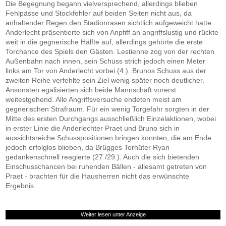
Die Begegnung begann vielversprechend, allerdings blieben
Fehlpässe und Stockfehler auf beiden Seiten nicht aus, da
anhaltender Regen den Stadionrasen sichtlich aufgeweicht hatte.
Anderlecht präsentierte sich von Anpfiff an angriffslustig und rückte
weit in die gegnerische Hälfte auf, allerdings gehörte die erste
Torchance des Spiels den Gästen. Lestienne zog von der rechten
Außenbahn nach innen, sein Schuss strich jedoch einen Meter
links am Tor von Anderlecht vorbei (4.). Brunos Schuss aus der
zweiten Reihe verfehlte sein Ziel wenig später noch deutlicher.
Ansonsten egalisierten sich beide Mannschaft vorerst
weitestgehend. Alle Angriffsversuche endeten meist am
gegnerischen Strafraum. Für ein wenig Torgefahr sorgten in der
Mitte des ersten Durchgangs ausschließlich Einzelaktionen, wobei
in erster Linie die Anderlechter Praet und Bruno sich in
aussichtsreiche Schusspositionen bringen konnten, die am Ende
jedoch erfolglos blieben, da Brügges Torhüter Ryan
gedankenschnell reagierte (27./29.). Auch die sich bietenden
Einschusschancen bei ruhenden Bällen - allesamt getreten von
Praet - brachten für die Hausherren nicht das erwünschte
Ergebnis.
Weiter lesen unter Anzeige