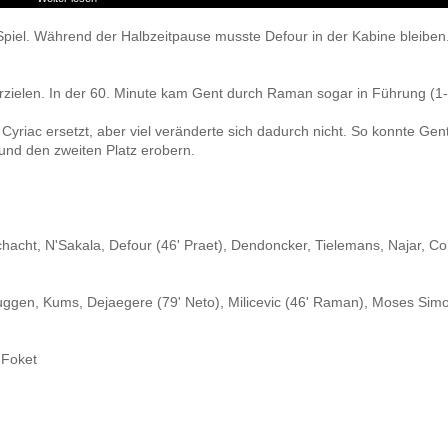
 Spiel. Während der Halbzeitpause musste Defour in der Kabine bleiben
rzielen. In der 60. Minute kam Gent durch Raman sogar in Führung (1-
riac ersetzt, aber viel veränderte sich dadurch nicht. So konnte Ge
und den zweiten Platz erobern.
hacht, N'Sakala, Defour (46' Praet), Dendoncker, Tielemans, Najar, Co
ruggen, Kums, Dejaegere (79' Neto), Milicevic (46' Raman), Moses Simo
 Foket