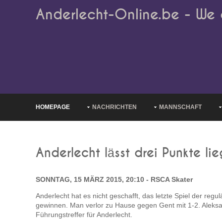
Anderlecht-Online.be - We 
HOMEPAGE
NACHRICHTEN
MANNSCHAFT
Anderlecht lässt drei Punkte li
SONNTAG, 15 MÄRZ 2015, 20:10 - RSCA Skater
Anderlecht hat es nicht geschafft, das letzte Spiel der regu
gewinnen. Man verlor zu Hause gegen Gent mit 1-2. Aleksan
Führungstreffer für Anderlecht.