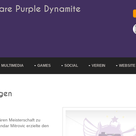
are Purple Dynamite
MULTIMEDIA
GAMES
SOCIAL
VEREIN
WEBSITE
egen
lären Meisterschaft zu
dar Mitrovic erzielte den