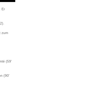
. Er
2).
nt zum
nté (59'
n (90'