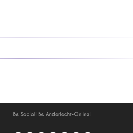
Be Social! Be Anderlecht-Online!