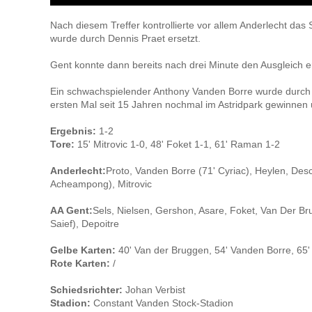
Nach diesem Treffer kontrollierte vor allem Anderlecht das
wurde durch Dennis Praet ersetzt.
Gent konnte dann bereits nach drei Minute den Ausgleich e
Ein schwachspielender Anthony Vanden Borre wurde durch Cy
ersten Mal seit 15 Jahren nochmal im Astridpark gewinnen 
Ergebnis:
1-2
Tore:
15' Mitrovic 1-0, 48' Foket 1-1, 61' Raman 1-2
Anderlecht:
Proto, Vanden Borre (71' Cyriac), Heylen, Desc
Acheampong), Mitrovic
AA Gent:
Sels, Nielsen, Gershon, Asare, Foket, Van Der B
Saief), Depoitre
Gelbe Karten:
40' Van der Bruggen, 54' Vanden Borre, 65'
Rote Karten:
/
Schiedsrichter:
Johan Verbist
Stadion:
Constant Vanden Stock-Stadion