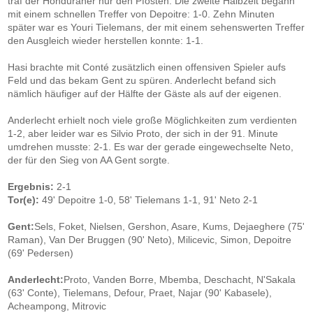
traf der Honduraner nur den Pfosten. Die zweite Halbzeit begann
mit einem schnellen Treffer von Depoitre: 1-0. Zehn Minuten
später war es Youri Tielemans, der mit einem sehenswerten Treffer
den Ausgleich wieder herstellen konnte: 1-1.
Hasi brachte mit Conté zusätzlich einen offensiven Spieler aufs
Feld und das bekam Gent zu spüren. Anderlecht befand sich
nämlich häufiger auf der Hälfte der Gäste als auf der eigenen.
Anderlecht erhielt noch viele große Möglichkeiten zum verdienten
1-2, aber leider war es Silvio Proto, der sich in der 91. Minute
umdrehen musste: 2-1. Es war der gerade eingewechselte Neto,
der für den Sieg von AA Gent sorgte.
Ergebnis:
2-1
Tor(e):
49' Depoitre 1-0, 58' Tielemans 1-1, 91' Neto 2-1
Gent:
Sels, Foket, Nielsen, Gershon, Asare, Kums, Dejaeghere (75'
Raman), Van Der Bruggen (90' Neto), Milicevic, Simon, Depoitre
(69' Pedersen)
Anderlecht:
Proto, Vanden Borre, Mbemba, Deschacht, N'Sakala
(63' Conte), Tielemans, Defour, Praet, Najar (90' Kabasele),
Acheampong, Mitrovic