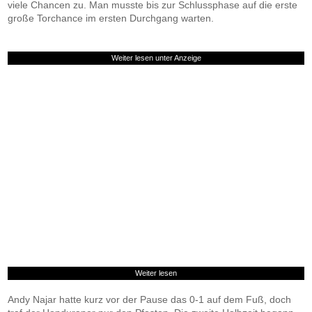
viele Chancen zu. Man musste bis zur Schlussphase auf die erste
große Torchance im ersten Durchgang warten.
Weiter lesen unter Anzeige
Weiter lesen
Andy Najar hatte kurz vor der Pause das 0-1 auf dem Fuß, doch