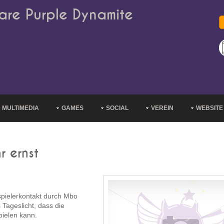
are Purple Dynamite
MULTIMEDIA
GAMES
SOCIAL
VEREIN
WEBSITE
r ernst
spielerkontakt durch Mbo
ageslicht, dass die
pielen kann.