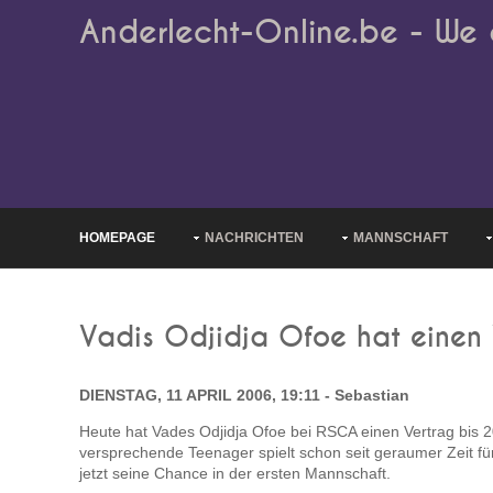
Anderlecht-Online.be - We 
HOMEPAGE
NACHRICHTEN
MANNSCHAFT
Vadis Odjidja Ofoe hat einen 
DIENSTAG, 11 APRIL 2006, 19:11 - Sebastian
Heute hat Vades Odjidja Ofoe bei RSCA einen Vertrag bis 2
versprechende Teenager spielt schon seit geraumer Zeit f
jetzt seine Chance in der ersten Mannschaft.