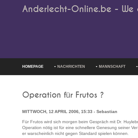
Anderlecht-Online.be - We 
HOMEPAGE
NACHRICHTEN
MANNSCHAFT
Operation für Frutos ?
MITTWOCH, 12 APRIL 2006, 15:33 - Sebastian
Für Frutos wird sich morgen beim Gespräch mit Dr. Huylebr
Operation nötig ist für eine schnellere Genesung seiner Ve
er warscheinlich nicht gegen Standard spielen können.