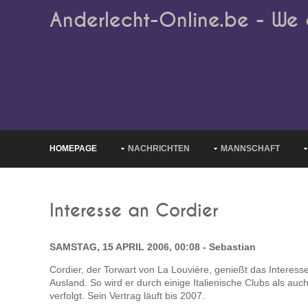
Anderlecht-Online.be - We 
HOMEPAGE
NACHRICHTEN
MANNSCHAFT
Interesse an Cordier
SAMSTAG, 15 APRIL 2006, 00:08 - Sebastian
Cordier, der Torwart von La Louvière, genießt das Interes
Ausland. So wird er durch einige Italienische Clubs als a
verfolgt. Sein Vertrag läuft bis 2007.