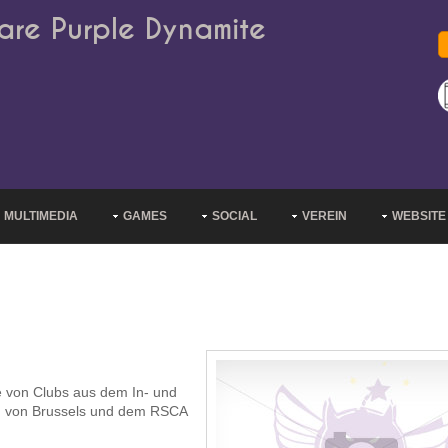
are Purple Dynamite
MULTIMEDIA
GAMES
SOCIAL
VEREIN
WEBSITE
se von Clubs aus dem In- und
uch von Brussels und dem RSCA