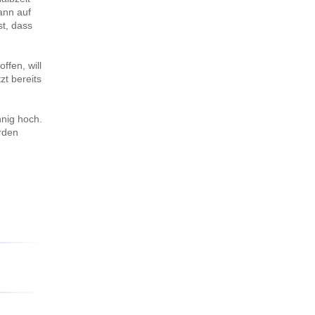
ann auf
st, dass
ffen, will
zt bereits
nnig hoch.
rden