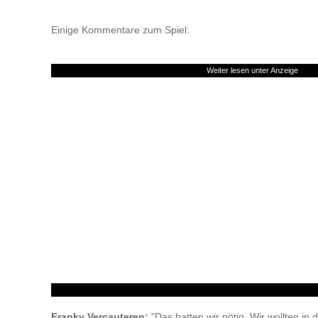
Einige Kommentare zum Spiel:
Weiter lesen unter Anzeige
Franky Vercauteren:
"Das hatten wir nötig. Wir wollten in