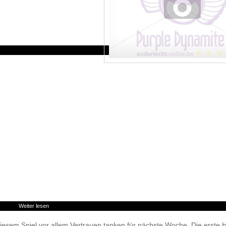
Weiter lesen
 diesem Spiel vor allem Vertrauen tanken für nächste Woche. Die erste H