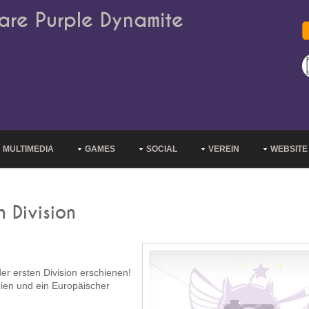
are Purple Dynamite
MULTIMEDIA
GAMES
SOCIAL
VEREIN
WEBSITE
n Division
er ersten Division erschienen!
gien und ein Europäischer