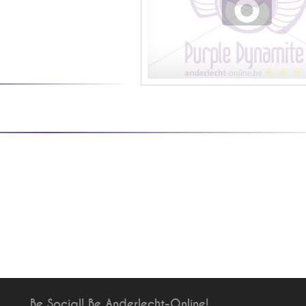
Be Social! Be Anderlecht-Online!