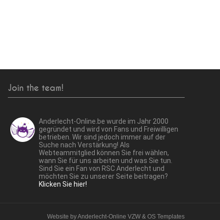
Join the team!
Anderlecht-Online.be wurde im Jahr 2000
gegründet und wird von Fans und Freiwilligen
betrieben. Wir sind jedoch immer auf der
Suche nach Verstärkung! Als
Webteammitglied können Sie frei wählen,
wann Sie für uns arbeiten und was Sie tun.
Sind Sie ein Fan von RSC Anderlecht und
möchten Sie zu unserer Seite beitragen?
Klicken Sie hier!
Website by
Anderlecht-Online VZW
&
OS Templates