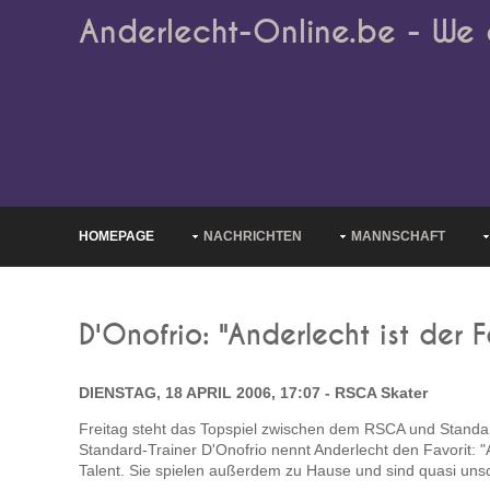
Anderlecht-Online.be - We 
HOMEPAGE
NACHRICHTEN
MANNSCHAFT
D'Onofrio: "Anderlecht ist der F
DIENSTAG, 18 APRIL 2006, 17:07 - RSCA Skater
Freitag steht das Topspiel zwischen dem RSCA und Stand
Standard-Trainer D'Onofrio nennt Anderlecht den Favorit: 
Talent. Sie spielen außerdem zu Hause und sind quasi unsc