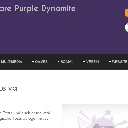
are Purple Dynamite
MULTIMEDIA
GAMES
SOCIAL
VEREIN
WEBSITE
Leiva
en Tests und auch heute wird
logische Tests ablegen muss.