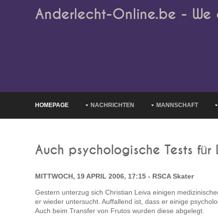
Anderlecht-Online.be - We 
HOMEPAGE
NACHRICHTEN
MANNSCHAFT
Auch psychologische Tests für 
MITTWOCH, 19 APRIL 2006, 17:15 - RSCA Skater
Gestern unterzug sich Christian Leiva einigen medizinisch
er wieder untersucht. Auffallend ist, dass er einige psycho
Auch beim Transfer von Frutos wurden diese abgelegt.