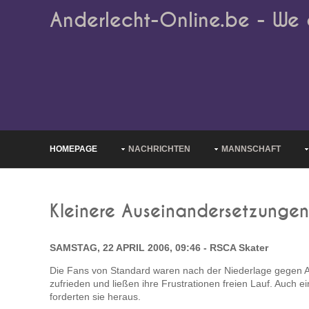
Anderlecht-Online.be - We 
HOMEPAGE
NACHRICHTEN
MANNSCHAFT
Kleinere Auseinandersetzungen
SAMSTAG, 22 APRIL 2006, 09:46 - RSCA Skater
Die Fans von Standard waren nach der Niederlage gegen An
zufrieden und ließen ihre Frustrationen freien Lauf. Auch 
forderten sie heraus.