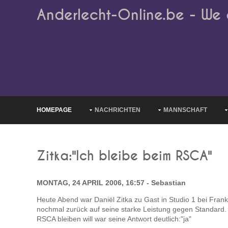
Anderlecht-Online.be - We 
HOMEPAGE
NACHRICHTEN
MANNSCHAFT
Zitka:"Ich bleibe beim RSCA"
MONTAG, 24 APRIL 2006, 16:57 - Sebastian
Heute Abend war Daniël Zitka zu Gast in Studio 1 bei Fra
nochmal zurück auf seine starke Leistung gegen Standard. 
RSCA bleiben will war seine Antwort deutlich:"ja"