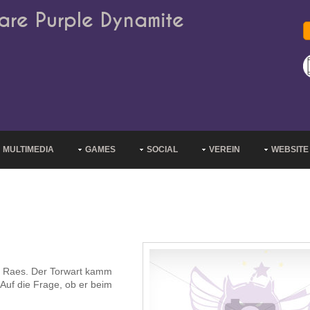
are Purple Dynamite
MULTIMEDIA
GAMES
SOCIAL
VEREIN
WEBSITE
nk Raes. Der Torwart kamm
Auf die Frage, ob er beim