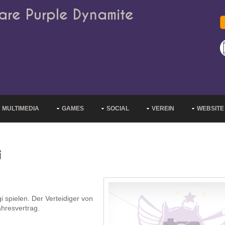
are Purple Dynamite
MULTIMEDIA
GAMES
SOCIAL
VEREIN
WEBSITE
i
i spielen. Der Verteidiger von
ahresvertrag.