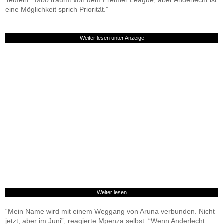
Teufeln. “Mbo träumt von dem Premier League, aber Anderlecht ist
eine Möglichkeit sprich Priorität.”
Weiter lesen unter Anzeige
Weiter lesen
“Mein Name wird mit einem Weggang von Aruna verbunden. Nicht
jetzt, aber im Juni”, reagierte Mpenza selbst. “Wenn Anderlecht