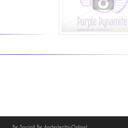
Be Social! Be Anderlecht-Online!