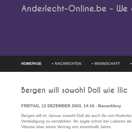
Anderlecht-Online.be - We 
HOMEPAGE
NACHRICHTEN
MANNSCHAFT
Bergen will sowohl Doll wie Ilic
FREITAG, 12 DEZEMBER 2003, 14:16 - Bacardiboy
Bergen will im Januar sowohl Doll als auch Ilic von Ander
Verteidigung zu verstärken. Ilic sagte schon bei Lokeren a
Vitesse über einen Vertrag von eineinhalb Jahre.