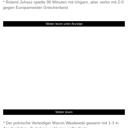
* Roland Juhasz spielte 90 Minuten mit Ungarn, aber verlor mit 2-0
gegen Europameister Griechenland.
Weiter lesen unter Anzeige
Weiter lesen
* Der polnische Verteidiger Marcin Wasilewski gewann mit 1-3 in