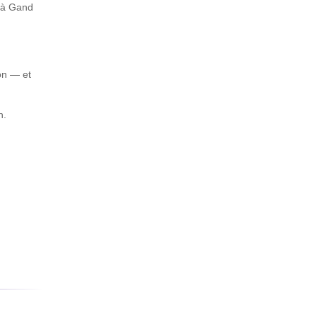
h à Gand
on — et
n.