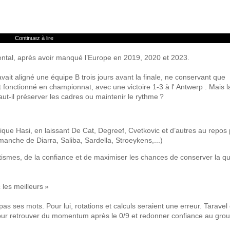
Continuez à lire
ntal, après avoir manqué l’Europe en 2019, 2020 et 2023.
 avait aligné une équipe B trois jours avant la finale, ne conservant que
 fonctionné en championnat, avec une victoire 1‑3 à l' Antwerp . Mais la
aut‑il préserver les cadres ou maintenir le rythme ?
ique Hasi, en laissant De Cat, Degreef, Cvetkovic et d’autres au repos
imanche de Diarra, Saliba, Sardella, Stroeykens,...)
tismes, de la confiance et de maximiser les chances de conserver la q
les meilleurs »
 ses mots. Pour lui, rotations et calculs seraient une erreur. Taravel 
 pour retrouver du momentum après le 0/9 et redonner confiance au gro