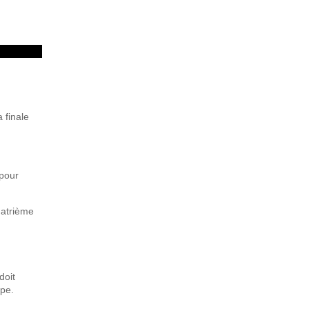
 finale
 pour
uatrième
doit
upe.