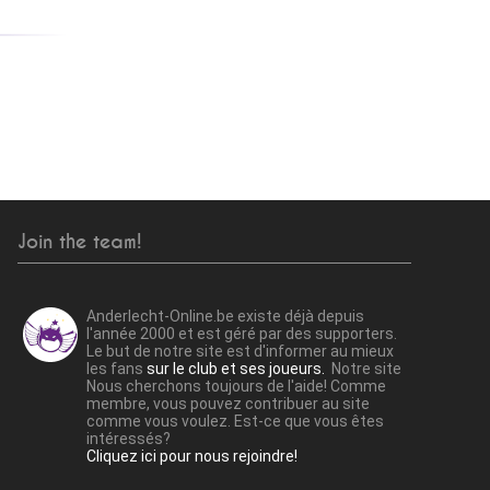
Join the team!
Anderlecht-Online.be existe déjà depuis
l'année 2000 et est géré par des supporters.
Le but de notre site est d'informer au mieux
les fans
sur le club et ses joueurs.
Notre site
Nous cherchons toujours de l'aide! Comme
membre, vous pouvez contribuer au site
comme vous voulez. Est-ce que vous êtes
intéressés?
Cliquez ici pour nous rejoindre!