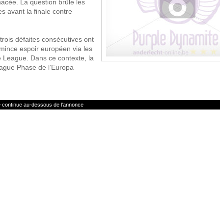
acée. La question brûle les
es avant la finale contre
trois défaites consécutives ont
 mince espoir européen via les
e League. Dans ce contexte, la
League Phase de l’Europa
le continue au-dessous de l'annonce