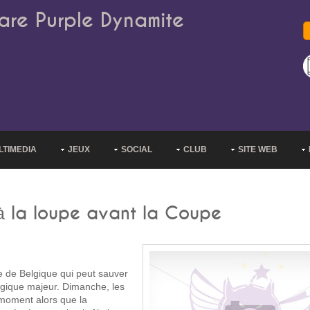
are Purple Dynamite
LTIMEDIA
JEUX
SOCIAL
CLUB
SITE WEB
 à la loupe avant la Coupe
e de Belgique qui peut sauver
égique majeur. Dimanche, les
moment alors que la