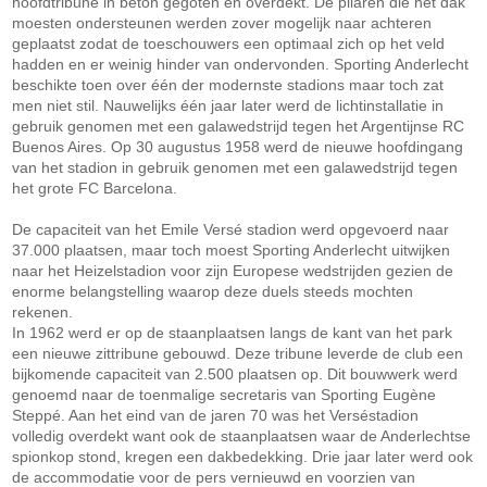
hoofdtribune in beton gegoten en overdekt. De pilaren die het dak
moesten ondersteunen werden zover mogelijk naar achteren
geplaatst zodat de toeschouwers een optimaal zich op het veld
hadden en er weinig hinder van ondervonden. Sporting Anderlecht
beschikte toen over één der modernste stadions maar toch zat
men niet stil. Nauwelijks één jaar later werd de lichtinstallatie in
gebruik genomen met een galawedstrijd tegen het Argentijnse RC
Buenos Aires. Op 30 augustus 1958 werd de nieuwe hoofdingang
van het stadion in gebruik genomen met een galawedstrijd tegen
het grote FC Barcelona.
De capaciteit van het Emile Versé stadion werd opgevoerd naar
37.000 plaatsen, maar toch moest Sporting Anderlecht uitwijken
naar het Heizelstadion voor zijn Europese wedstrijden gezien de
enorme belangstelling waarop deze duels steeds mochten
rekenen.
In 1962 werd er op de staanplaatsen langs de kant van het park
een nieuwe zittribune gebouwd. Deze tribune leverde de club een
bijkomende capaciteit van 2.500 plaatsen op. Dit bouwwerk werd
genoemd naar de toenmalige secretaris van Sporting Eugène
Steppé. Aan het eind van de jaren 70 was het Verséstadion
volledig overdekt want ook de staanplaatsen waar de Anderlechtse
spionkop stond, kregen een dakbedekking. Drie jaar later werd ook
de accommodatie voor de pers vernieuwd en voorzien van