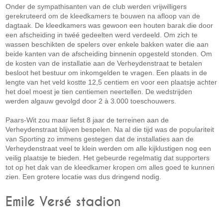
Onder de sympathisanten van de club werden vrijwilligers
gerekruteerd om de kleedkamers te bouwen na afloop van de
dagtaak. De kleedkamers was gewoon een houten barak die door
een afscheiding in twéé gedeelten werd verdeeld. Om zich te
wassen beschikten de spelers over enkele bakken water die aan
beide kanten van de afscheiding binnenin opgesteld stonden. Om
de kosten van de installatie aan de Verheydenstraat te betalen
besloot het bestuur om inkomgelden te vragen. Een plaats in de
lengte van het veld kostte 12,5 centiem en voor een plaatsje achter
het doel moest je tien centiemen neertellen. De wedstrijden
werden algauw gevolgd door 2 à 3.000 toeschouwers.
Paars-Wit zou maar liefst 8 jaar de terreinen aan de
Verheydenstraat blijven bespelen. Na al die tijd was de populariteit
van Sporting zo immens gestegen dat de installaties aan de
Verheydenstraat veel te klein werden om alle kijklustigen nog een
veilig plaatsje te bieden. Het gebeurde regelmatig dat supporters
tot op het dak van de kleedkamer kropen om alles goed te kunnen
zien. Een grotere locatie was dus dringend nodig.
Emile Versé stadion