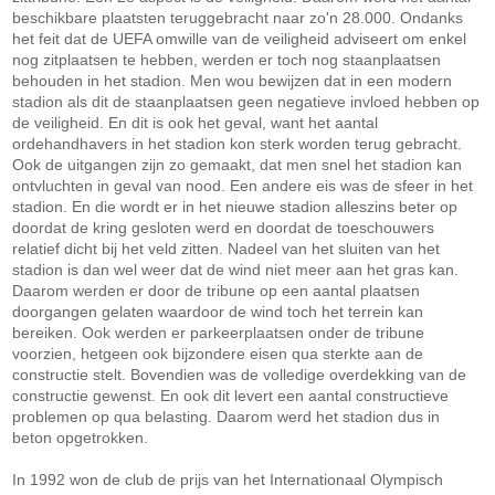
beschikbare plaatsten teruggebracht naar zo'n 28.000. Ondanks
het feit dat de UEFA omwille van de veiligheid adviseert om enkel
nog zitplaatsen te hebben, werden er toch nog staanplaatsen
behouden in het stadion. Men wou bewijzen dat in een modern
stadion als dit de staanplaatsen geen negatieve invloed hebben op
de veiligheid. En dit is ook het geval, want het aantal
ordehandhavers in het stadion kon sterk worden terug gebracht.
Ook de uitgangen zijn zo gemaakt, dat men snel het stadion kan
ontvluchten in geval van nood. Een andere eis was de sfeer in het
stadion. En die wordt er in het nieuwe stadion alleszins beter op
doordat de kring gesloten werd en doordat de toeschouwers
relatief dicht bij het veld zitten. Nadeel van het sluiten van het
stadion is dan wel weer dat de wind niet meer aan het gras kan.
Daarom werden er door de tribune op een aantal plaatsen
doorgangen gelaten waardoor de wind toch het terrein kan
bereiken. Ook werden er parkeerplaatsen onder de tribune
voorzien, hetgeen ook bijzondere eisen qua sterkte aan de
constructie stelt. Bovendien was de volledige overdekking van de
constructie gewenst. En ook dit levert een aantal constructieve
problemen op qua belasting. Daarom werd het stadion dus in
beton opgetrokken.
In 1992 won de club de prijs van het Internationaal Olympisch