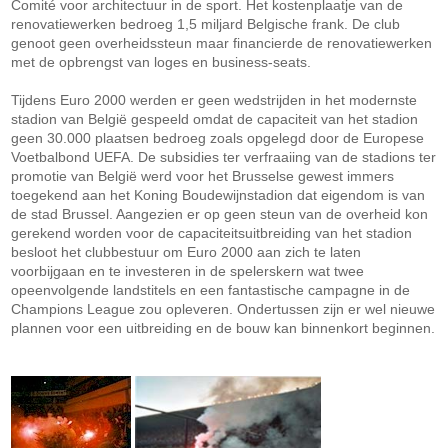
Comité voor architectuur in de sport. Het kostenplaatje van de
renovatiewerken bedroeg 1,5 miljard Belgische frank. De club
genoot geen overheidssteun maar financierde de renovatiewerken
met de opbrengst van loges en business-seats.
Tijdens Euro 2000 werden er geen wedstrijden in het modernste
stadion van België gespeeld omdat de capaciteit van het stadion
geen 30.000 plaatsen bedroeg zoals opgelegd door de Europese
Voetbalbond UEFA. De subsidies ter verfraaiing van de stadions ter
promotie van België werd voor het Brusselse gewest immers
toegekend aan het Koning Boudewijnstadion dat eigendom is van
de stad Brussel. Aangezien er op geen steun van de overheid kon
gerekend worden voor de capaciteitsuitbreiding van het stadion
besloot het clubbestuur om Euro 2000 aan zich te laten
voorbijgaan en te investeren in de spelerskern wat twee
opeenvolgende landstitels en een fantastische campagne in de
Champions League zou opleveren. Ondertussen zijn er wel nieuwe
plannen voor een uitbreiding en de bouw kan binnenkort beginnen.