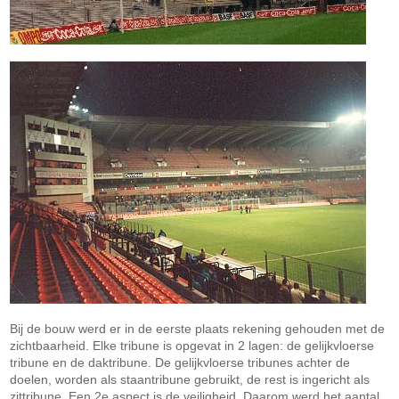
Bij de bouw werd er in de eerste plaats rekening gehouden met de
zichtbaarheid. Elke tribune is opgevat in 2 lagen: de gelijkvloerse
tribune en de daktribune. De gelijkvloerse tribunes achter de
doelen, worden als staantribune gebruikt, de rest is ingericht als
zittribune. Een 2e aspect is de veiligheid. Daarom werd het aantal