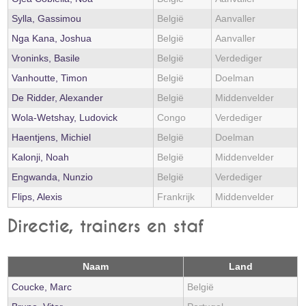
Sylla, Gassimou
België
Aanvaller
Nga Kana, Joshua
België
Aanvaller
Vroninks, Basile
België
Verdediger
Vanhoutte, Timon
België
Doelman
De Ridder, Alexander
België
Middenvelder
Wola-Wetshay, Ludovick
Congo
Verdediger
Haentjens, Michiel
België
Doelman
Kalonji, Noah
België
Middenvelder
Engwanda, Nunzio
België
Verdediger
Flips, Alexis
Frankrijk
Middenvelder
Directie, trainers en staf
Naam
Land
Coucke, Marc
België