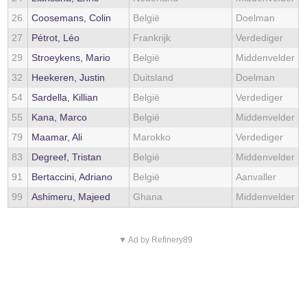
26
Coosemans, Colin
België
Doelman
27
Pétrot, Léo
Frankrijk
Verdediger
29
Stroeykens, Mario
België
Middenvelder
32
Heekeren, Justin
Duitsland
Doelman
54
Sardella, Killian
België
Verdediger
55
Kana, Marco
België
Middenvelder
79
Maamar, Ali
Marokko
Verdediger
83
Degreef, Tristan
België
Middenvelder
91
Bertaccini, Adriano
België
Aanvaller
99
Ashimeru, Majeed
Ghana
Middenvelder
▼ Ad by Refinery89