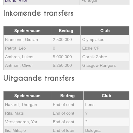
Bruno, Vitor
Portugal
Inkomende transfers
Spelersnaam
Bedrag
Club
Biancone, Giulian
2.500.000
Olympiakos
Pétrot, Léo
0
Elche CF
Ambros, Lukas
5.000.000
Gornik Zabre
Antman, Oliver
5.250.000
Glasgow Rangers
Uitgaande transfers
Spelersnaam
Bedrag
Club
Hazard, Thorgan
End of cont
Lens
Rits, Mats
End of cont
?
Verschaeren, Yari
End of cont
?
Ilic, Mihajlo
End of loan
Bologna