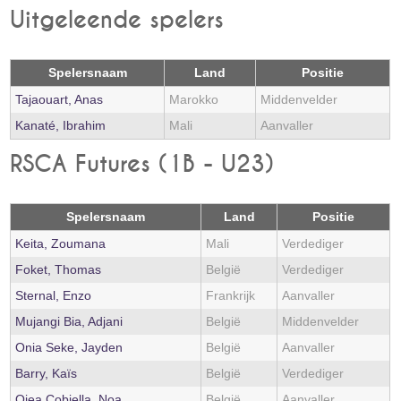
Uitgeleende spelers
Spelersnaam
Land
Positie
Tajaouart, Anas
Marokko
Middenvelder
Kanaté, Ibrahim
Mali
Aanvaller
RSCA Futures (1B - U23)
Spelersnaam
Land
Positie
Keita, Zoumana
Mali
Verdediger
Foket, Thomas
België
Verdediger
Sternal, Enzo
Frankrijk
Aanvaller
Mujangi Bia, Adjani
België
Middenvelder
Onia Seke, Jayden
België
Aanvaller
Barry, Kaïs
België
Verdediger
Ojea Cobiella, Noa
België
Aanvaller