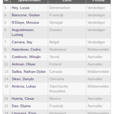
Nr.
Spelersnaam
Land
Positie
3
Hey, Lucas
Denemarken
Verdediger
4
Biancone, Giulian
Frankrijk
Verdediger
5
N'Diaye, Moussa
Senegal
Verdediger
6
Augustinsson,
Zweden
Verdediger
Ludwig
7
Camara, Ilay
België
Verdediger
8
Hatenboer, Cedric
Nederland
Middenvelder
9
Cvetkovic, Mihajlo
Servië
Aanvaller
11
Antman, Oliver
Finland
Aanvaller
13
Saliba, Nathan-Dylan
Canada
Middenvelder
14
Sikan, Danylo
Oekraïne
Aanvaller
18
Ambros, Lukas
Tsjechische
Middenvelder
Republiek
21
Huerta, César
Mexico
Aanvaller
22
Dao, Elyess
Frankrijk
Aanvaller
24
Llansana, Enric
Nederland
Middenvelder