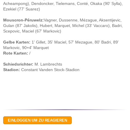
Acheampong), Dendoncker, Tielemans, Conté, Okaka (90' Sylla),
Ezekiel (77' Suarez)
Mouscron-Péruwelz:
Vagner, Dussenne, Mézague, Aksentijevic,
Gulan (87' Jakolis), Hubert, Marquet, Michel (33' Vaccaro), Badri,
Scepovic, Maciel (67' Markovic)
Gelbe Karten:
1' Gillet, 35' Maciel, 57' Mezague, 80' Badri, 89'
Markovic, 90+4' Marquet
Rote Karten:
/
Schiedsrichter:
M. Lambrechts
Stadion:
Constant Vanden Stock-Stadion