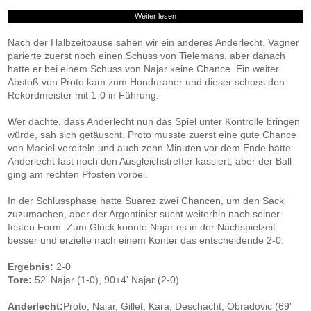
Weiter lesen
Nach der Halbzeitpause sahen wir ein anderes Anderlecht. Vagner
parierte zuerst noch einen Schuss von Tielemans, aber danach
hatte er bei einem Schuss von Najar keine Chance. Ein weiter
Abstoß von Proto kam zum Honduraner und dieser schoss den
Rekordmeister mit 1-0 in Führung.
Wer dachte, dass Anderlecht nun das Spiel unter Kontrolle bringen
würde, sah sich getäuscht. Proto musste zuerst eine gute Chance
von Maciel vereiteln und auch zehn Minuten vor dem Ende hätte
Anderlecht fast noch den Ausgleichstreffer kassiert, aber der Ball
ging am rechten Pfosten vorbei.
In der Schlussphase hatte Suarez zwei Chancen, um den Sack
zuzumachen, aber der Argentinier sucht weiterhin nach seiner
festen Form. Zum Glück konnte Najar es in der Nachspielzeit
besser und erzielte nach einem Konter das entscheidende 2-0.
Ergebnis:
2-0
Tore:
52' Najar (1-0), 90+4' Najar (2-0)
Anderlecht:
Proto, Najar, Gillet, Kara, Deschacht, Obradovic (69'