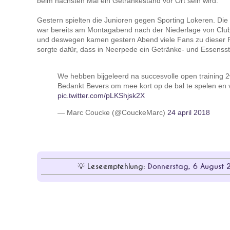
beim nächsten Mal ein Getränkestand vor Ort sein wird.
Gestern spielten die Junioren gegen Sporting Lokeren. Di
war bereits am Montagabend nach der Niederlage von Clu
und deswegen kamen gestern Abend viele Fans zu dieser P
sorgte dafür, dass in Neerpede ein Getränke- und Essens
We hebben bijgeleerd na succesvolle open training
Bedankt Bevers om mee kort op de bal te spelen e
pic.twitter.com/pLKShjsk2X
— Marc Coucke (@CouckeMarc)
24 april 2018
Leseempfehlung:
Donnerstag, 6 August 2