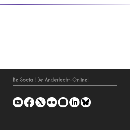
Be Social! Be Anderlecht-Online!