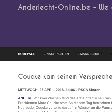
Anderlecht-Online.be - We 
HOMEPAGE
NACHRICHTEN
MANNSCHAFT
Coucke kam seinem Versprech
MITTWOCH, 25 APRIL 2018, 14:06 - RSCA Skater
ANDERE
Vor zwei Wochen fand das erste öffentliche Trai
Präsidenten Marc Coucke statt. An diesem Tag herrschten
Neerpede. Coucke verteilte daraufhin Wasser an die Fans 