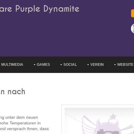
are Purple Dynamite
MULTIMEDIA
GAMES
SOCIAL
VEREIN
WEBSITE
en nach
ning unter dem neuen
 hohe Temperaturen in
und versprach ihnen, dass