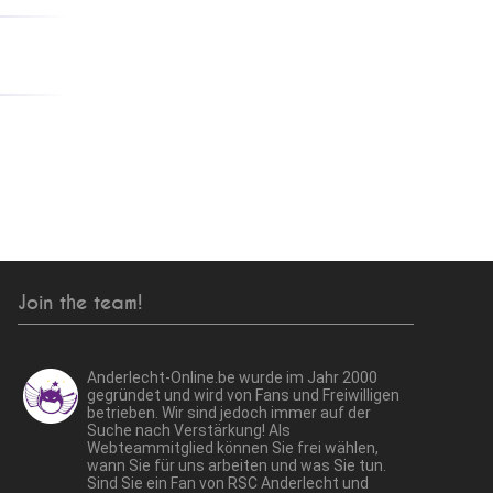
Join the team!
Anderlecht-Online.be wurde im Jahr 2000
gegründet und wird von Fans und Freiwilligen
betrieben. Wir sind jedoch immer auf der
Suche nach Verstärkung! Als
Webteammitglied können Sie frei wählen,
wann Sie für uns arbeiten und was Sie tun.
Sind Sie ein Fan von RSC Anderlecht und