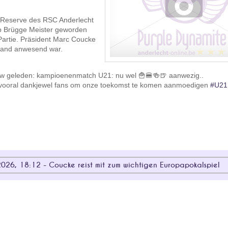
e Reserve des RSC Anderlecht
b Brügge Meister geworden
artie. Präsident Marc Coucke
stand anwesend war.
 2w geleden: kampioenenmatch U21: nu wel 🍟🍔🍻🍺 aanwezig..
n vooral dankjewel fans om onze toekomst te komen aanmoedigen
#U21
026, 18:12 - Coucke reist mit zum wichtigen Europapokalspiel