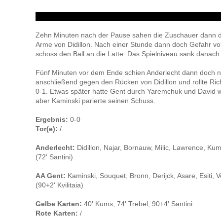
Zehn Minuten nach der Pause sahen die Zuschauer dann die
Arme von Didillon. Nach einer Stunde dann doch Gefahr vo
schoss den Ball an die Latte. Das Spielniveau sank danach
Fünf Minuten vor dem Ende schien Anderlecht dann doch n
anschließend gegen den Rücken von Didillon und rollte Rich
0-1. Etwas später hatte Gent durch Yaremchuk und David w
aber Kaminski parierte seinen Schuss.
Ergebnis:
0-0
Tor(e):
/
Anderlecht:
Didillon, Najar, Bornauw, Milic, Lawrence, Ku
(72' Santini)
AA Gent:
Kaminski, Souquet, Bronn, Derijck, Asare, Esiti,
(90+2' Kvilitaia)
Gelbe Karten:
40' Kums, 74' Trebel, 90+4' Santini
Rote Karten:
/