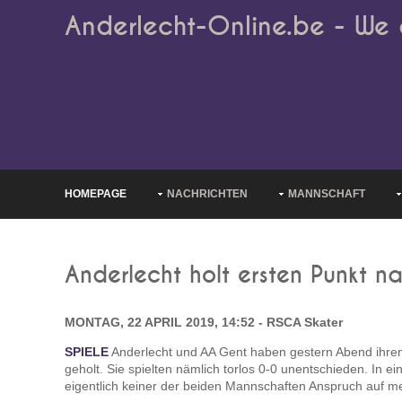
Anderlecht-Online.be - We 
HOMEPAGE
NACHRICHTEN
MANNSCHAFT
Anderlecht holt ersten Punkt 
MONTAG, 22 APRIL 2019, 14:52 - RSCA Skater
SPIELE
Anderlecht und AA Gent haben gestern Abend ihren 
geholt. Sie spielten nämlich torlos 0-0 unentschieden. In 
eigentlich keiner der beiden Mannschaften Anspruch auf m