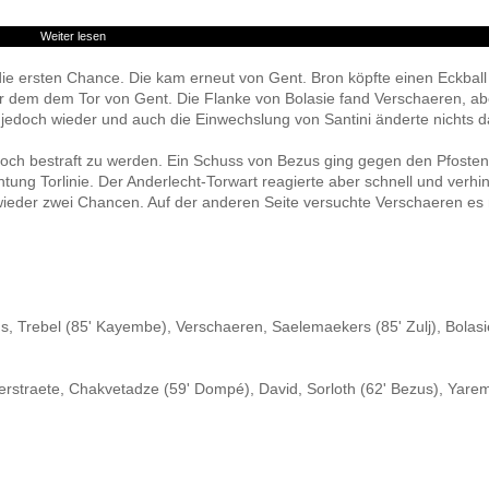
Weiter lesen
 ersten Chance. Die kam erneut von Gent. Bron köpfte einen Eckball 
r dem dem Tor von Gent. Die Flanke von Bolasie fand Verschaeren, ab
 jedoch wieder und auch die Einwechslung von Santini änderte nichts d
och bestraft zu werden. Ein Schuss von Bezus ging gegen den Pfosten
tung Torlinie. Der Anderlecht-Torwart reagierte aber schnell und verhi
ieder zwei Chancen. Auf der anderen Seite versuchte Verschaeren es
ms, Trebel (85' Kayembe), Verschaeren, Saelemaekers (85' Zulj), Bolas
 Verstraete, Chakvetadze (59' Dompé), David, Sorloth (62' Bezus), Yar