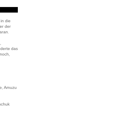
in die
er der
aran.
,
nderte das
 noch,
ie, Amuzu
emchuk