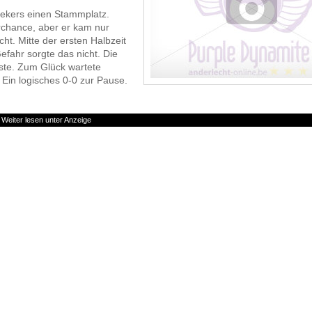
aekers einen Stammplatz.
orchance, aber er kam nur
ht. Mitte der ersten Halbzeit
Gefahr sorgte das nicht. Die
ste. Zum Glück wartete
Ein logisches 0-0 zur Pause.
Weiter lesen unter Anzeige